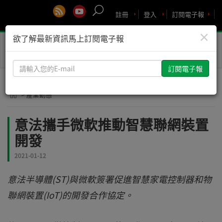
註冊
登入
訂閱電子報
×
欲了解最新資訊馬上訂閱電子報
Toggle
naviga
請
輸
入
> 產業動態
您
的
意法攜手微軟推動智慧聯網裝置
E-
開發
mail
2021-01-12
意法半導體(ST)與微軟簽署促進智慧家電控制器和物
聯網裝置(IoT)的開發合作協定。