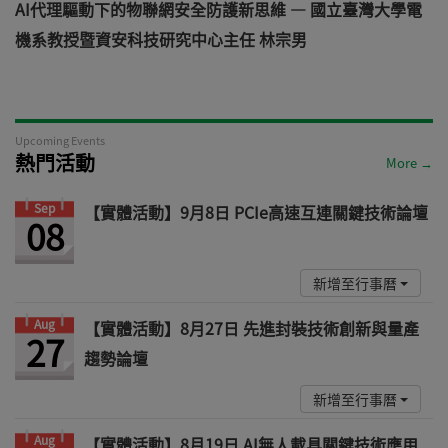
AI代理驅動下的物聯網安全防護新思維 — 國立臺灣大學電
機系教授暨資安科技研究中心主任 林宗男
道
Upcoming Events
熱門活動
More →
Sep
【實體活動】9月8日 PCIe高速互連關鍵技術論壇
08
新增至行事曆
Aug
【實體活動】8月27日 先進封裝技術創新與量產
27
趨勢論壇
新增至行事曆
Aug
【實體活動】8月19日 AI無人載具關鍵技術應用