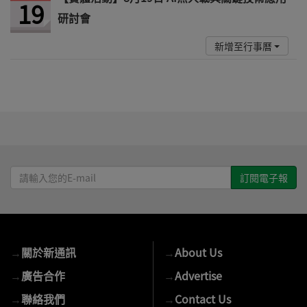
19
研討會
新增至行事曆
請
輸
入
您
的
→
關於新通訊
→
About Us
E-
mail
→
廣告合作
→
Advertise
→
聯絡我們
→
Contact Us