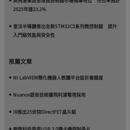
英飛凌鞏固全球微控制器市場領導地位 市占率預計
2025年達23.2%
意法半導體推出全新STM32C5系列微控制器 提升
入門級效能與安全性
推薦文章
NI LabVIEW簡化機器人軟體平台設計複雜度
Nuance語音技術獲飛利浦電視採用
IR推出25伏特DirectFET晶片組
創惟科技發表USB 3.0讀卡機控制晶片