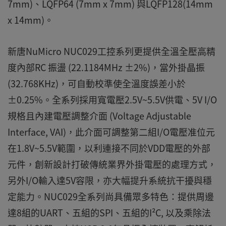
7mm)、LQFP64 (7mm x 7mm) 與LQFP128(14mm
x 14mm)。
新唐NuMicro NUC029工控系列更提供全溫全壓高精
度內部RC 振盪 (22.1184MHz ±2%)，當外掛晶振
(32.768KHz)，可自動校準使全溫度誤差小於
±0.25%。全系列採用寬電壓2.5V~5.5V供電、5V I/O
規格且內建電壓調整介面 (Voltage Adjustable
Interface, VAI)，此介面可調整第二組I/O電壓准位元
在1.8V~5.5V範圍，以利連接不同於VDD電壓的外部
元件，創新設計打破傳統業界外掛電壓的處理方式，
另外I/O輸入達5V容限，亦大幅提升系統抗干擾與穩
定能力。NUC029全系列尚具備眾多特色：提供周邊
達8組的UART、五組的SPI、五組的I²C, 以及乘除法