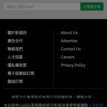
請
輸
入
您
的
→
關於新通訊
→
About Us
E-
mail
→
廣告合作
→
Advertise
→
聯絡我們
→
Contact Us
→
人才招募
→
Careers
→
隱私權政策
→
Privacy Policy
→
電子版雜誌訂閱
→
雜誌訂閱
城邦文化事業股份有限公司版權所有、轉載必究．
Copyright © 2026 Cite Publishing Ltd.
本站使用cookie及相關技術分析來改善使用者體驗。
瞭解更