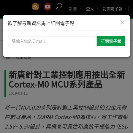
註冊
登入
訂閱電子報
×
欲了解最新資訊馬上訂閱電子報
Toggle
naviga
請
輸
入
> 產業動態
您
的
新唐針對工業控制應用推出全新
E-
Cortex-M0 MCU系列產品
mail
2019-03-12
新一代NUC029系列是針對工業控制設計的32位元微
控制器產品，以ARM Cortex-M0為核心，寬工作電壓
2.5V~ 5.5V設計，具備高可靠性和高抗干擾能力 (ESD