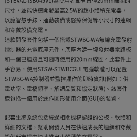
(STEVAL-ISB045V1)為使用者節省直徑20mm線圈的
尺寸，並能快速開發最高2.5W的超小體積充電器，
以讓智慧手錶、運動裝備或醫療保健等小尺寸的連網
和穿戴設備充電。
這款開發套件包括一個搭載STWBC-WA無線充電發射
控制器的充電底座元件，底座內建一塊發射器電路板
和一個已連接且可隨時使用的20mm線圈。此套件上
手容易，使用STSW-STWBCGUI 電腦軟體可以配置
STWBC-WA控制器並監控運作的即時資訊(例如：供
電功率、電橋頻率、解調品質和協定狀態)。該套件
還包括一個用於運作圖形使用介面(GUI)的裝置。
配套生態系統包括經過相關機構認證的公板、軟體和
詳細的文檔，幫助開發人員在快速成長的連網和穿戴
設備新市場中快速推出小體積的充電器。