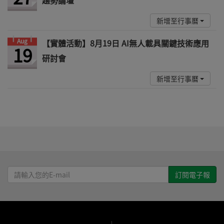
新增至行事曆
Aug
【實體活動】8月19日 AI無人載具關鍵技術應用
19
研討會
新增至行事曆
請
輸
入
您
的