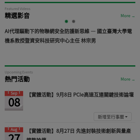
Featured Videos
精選影音
More →
AI代理驅動下的物聯網安全防護新思維 — 國立臺灣大學電
機系教授暨資安科技研究中心主任 林宗男
道
Upcoming Events
熱門活動
More →
Sep
【實體活動】9月8日 PCIe高速互連關鍵技術論壇
08
新增至行事曆
Aug
【實體活動】8月27日 先進封裝技術創新與量產
27
趨勢論壇