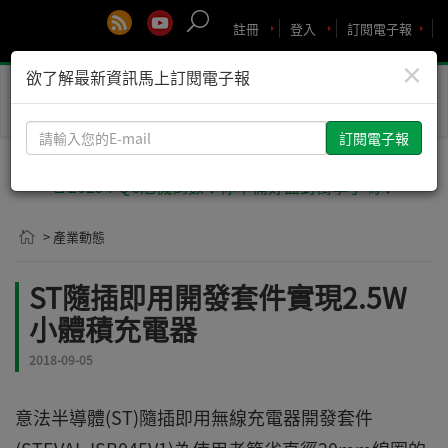
註冊
登入
訂閱電子報
×
欲了解最新資訊馬上訂閱電子報
Toggle
naviga
請
輸
入
🚨2029 PQC危機倒數！你準備好面對衝擊了嗎？
您
的
> 產業動態
E-
mail
ST隨插即用開發套件實現2.5W
小體積充電器
2018-09-05
意法半導體(ST)隨插即用無線充電器開發套件