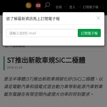
註冊
登入
訂閱電子報
×
欲了解最新資訊馬上訂閱電子報
Toggle
naviga
請
輸
入
> 產業動態
您
的
ST推出新款車規SiC二極體
E-
mail
2014-12-24
意法半導體(ST)推出新款車規碳化矽(SiC)二極體，以
滿足電動汽車和插電式混合動力車等新能源汽車對車
載充電器在有限空間內處理大功率的苛刻要求。