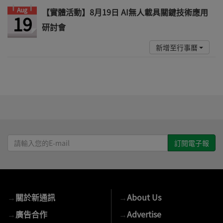
Aug
【實體活動】8月19日 AI無人載具關鍵技術應用
19
研討會
新增至行事曆
請
輸
入
您
的
→
關於新通訊
→
About Us
E-
mail
→
廣告合作
→
Advertise