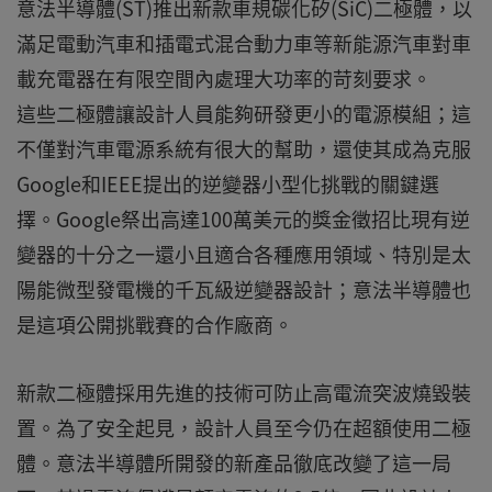
意法半導體(ST)推出新款車規碳化矽(SiC)二極體，以
滿足電動汽車和插電式混合動力車等新能源汽車對車
載充電器在有限空間內處理大功率的苛刻要求。
這些二極體讓設計人員能夠研發更小的電源模組；這
不僅對汽車電源系統有很大的幫助，還使其成為克服
Google和IEEE提出的逆變器小型化挑戰的關鍵選
擇。Google祭出高達100萬美元的獎金徵招比現有逆
變器的十分之一還小且適合各種應用領域、特別是太
陽能微型發電機的千瓦級逆變器設計；意法半導體也
是這項公開挑戰賽的合作廠商。
新款二極體採用先進的技術可防止高電流突波燒毀裝
置。為了安全起見，設計人員至今仍在超額使用二極
體。意法半導體所開發的新產品徹底改變了這一局