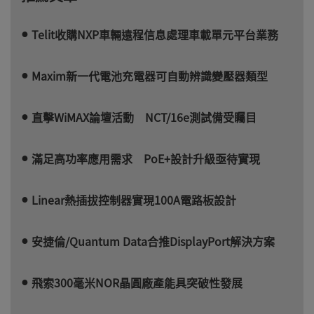
Telit收購NXP車輛遠程信息處理車載單元平台業務
Maxim新一代電池充電器可自動辨識變壓器類型
直擊WiMAX論壇活動 NCT/16e測試備受矚目
滿足高功率應用需求 PoE+設計升級亟待實現
Linear熱插拔控制器實現100A電路板設計
安捷倫/Quantum Data合推DisplayPort解決方案
飛索300毫米NOR晶圓廠產能具突破性發展