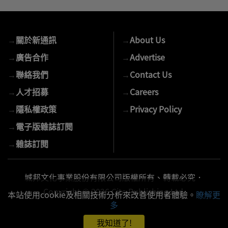
入
您
的
→
關於新通訊
→
About Us
E-
mail
→
廣告合作
→
Advertise
→
聯絡我們
→
Contact Us
→
人才招募
→
Careers
→
隱私權政策
→
Privacy Policy
→
電子版雜誌訂閱
→
雜誌訂閱
城邦文化事業股份有限公司版權所有、轉載必究．
Copyright © 2026 Cite Publishing Ltd.
本站使用cookie及相關技術分析來改善使用者體驗。
瞭解更
多
我知道了!