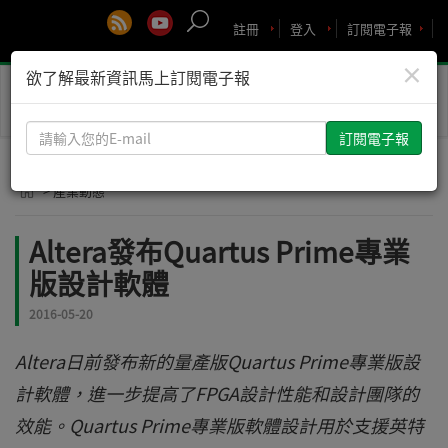
註冊
登入
訂閱電子報
×
欲了解最新資訊馬上訂閱電子報
Toggle
naviga
請
輸
入
> 產業動態
您
的
Altera發布Quartus Prime專業
E-
版設計軟體
mail
2016-05-20
Altera日前發布新的量產版Quartus Prime專業版設
計軟體，進一步提高了FPGA設計性能和設計團隊的
效能。Quartus Prime專業版軟體設計用於支援英特