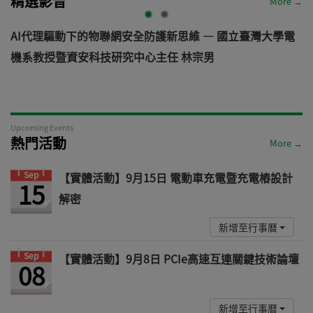
精選影音
More →
AI代理驅動下的物聯網安全防護新思維 — 國立臺灣大學電
機系教授暨資安科技研究中心主任 林宗男
道
Upcoming Events
熱門活動
More →
Sep
【實體活動】9月15日 電動車充電暨充電樁設計
15
解密
新增至行事曆
Sep
【實體活動】9月8日 PCIe高速互連關鍵技術論壇
08
新增至行事曆