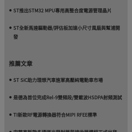
ST推出STM32 MPU專用高整合度電源管理晶片
ST全新馬達驅動器/評估板加速小尺寸風扇與幫浦開
發
推薦文章
ST SiC助力理想汽車進軍高壓純電動車市場
是德為首位完成Rel-9雙頻段/雙載波HSDPA射頻測試
TI新款RF電源轉換器符合MIPI RFEE標準
安華高新款多通道光發射器與接收器模組正式出貨