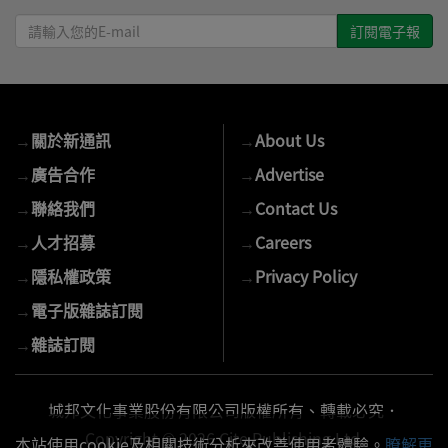
請
輸
入
您
的
→
關於新通訊
→
About Us
E-
mail
→
廣告合作
→
Advertise
→
聯絡我們
→
Contact Us
→
人才招募
→
Careers
→
隱私權政策
→
Privacy Policy
→
電子版雜誌訂閱
→
雜誌訂閱
城邦文化事業股份有限公司版權所有、轉載必究．
Copyright © 2026 Cite Publishing Ltd.
本站使用cookie及相關技術分析來改善使用者體驗。
瞭解更