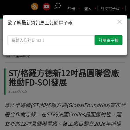
註冊
登入
訂閱電子報
×
欲了解最新資訊馬上訂閱電子報
Toggle
naviga
請
輸
入
> 產業動態
您
的
ST/格羅方德新12吋晶圓聯營廠
E-
推動FD-SOI發展
mail
2022-07-15
意法半導體(ST)和格羅方德(GlobalFoundries)宣布簽
署合作備忘錄，在ST的法國Crolles晶圓廠附近，建
立新的12吋晶圓聯營廠。該工廠目標在2026年前提