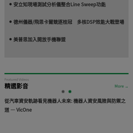
安立知現場測試分析儀整合Line Sweep功能
德州儀器/飛思卡爾競逐桂冠 多核DSP效能大戰登場
美普思加入開放手機聯盟
Featured Videos
精選影音
More →
電
從汽車資安軌跡看見機器人未來: 機器人資安風險與防禦之
道 — VicOne