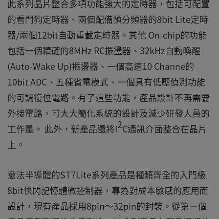
此系列晶片整合多項功能強大的定時器，包括可配置
的看門狗定時器、兩個配備預分頻器的8bit Lite定時
器/兩個12bit自動重載定時器。其他 On-chip的功能
包括一個精確的8MHz RC振盪器、32kHz自動喚醒
(Auto-Wake Up)振盪器、一個高速10 Channe的
10bit ADC、五種省電模式、一個具有低壓偵測功能
的可調復位電路。有了這些功能，產品設計不再需要
外接電路，可大大簡化系統的設計及減少研發人員的
2
工作量。 此外，新產品還將I
C通訊介面整合在晶片
上。
意法半導體的ST7Lite系列產品是種類齊全的入門級
8bit快閃記憶體微控制器，專為對成本敏感的應用而
設計，現有產品採用8pin～32pin的封裝。從第一個