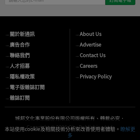
輸
入
您
的
→
關於新通訊
→
About Us
E-
mail
→
廣告合作
→
Advertise
→
聯絡我們
→
Contact Us
→
人才招募
→
Careers
→
隱私權政策
→
Privacy Policy
→
電子版雜誌訂閱
→
雜誌訂閱
城邦文化事業股份有限公司版權所有、轉載必究．
Copyright © 2026 Cite Publishing Ltd.
本站使用cookie及相關技術分析來改善使用者體驗。
瞭解更
多