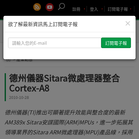
註冊
登入
訂閱電子報
×
欲了解最新資訊馬上訂閱電子報
Toggle
naviga
請
輸
入
> 產業動態
您
的
德州儀器Sitara微處理器整合
E-
Cortex-A8
mail
2010-10-28
德州儀器(TI)推出可顯著提升效能與整合度的最新
AM389x Sitara安謀國際(ARM)MPUs，進一步拓展其
領導業界的Sitara ARM微處理器(MPU)產品線，採用