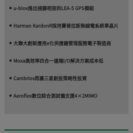
u-blox推出接腳相容的LEA-5 GPS模組
Harman KardonR採用賽普拉斯無線電系統單晶片
大聯大創新應用e化供應鏈管理服務電子製造商
Moxa高效率四合一遠端I/O解決方案成本低
Cambrios再獲三星創投策略性投資
Aeroflex數位綜合測試儀支援4×2MIMO