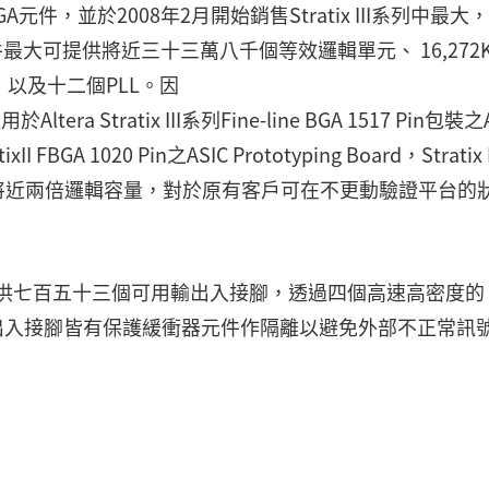
列FPGA元件，並於2008年2月開始銷售Stratix III系列中最大
該元件最大可提供將近三十三萬八千個等效邏輯單元、 16,272
器，以及十二個PLL。因
a Stratix III系列Fine-line BGA 1517 Pin包裝之A
FBGA 1020 Pin之ASIC Prototyping Board，Stratix I
相容，但提供將近兩倍邏輯容量，對於原有客戶可在不更動驗證平台的
g Board最大可提供七百五十三個可用輸出入接腳，透過四個高速高密度的
輸出入接腳皆有保護緩衝器元件作隔離以避免外部不正常訊