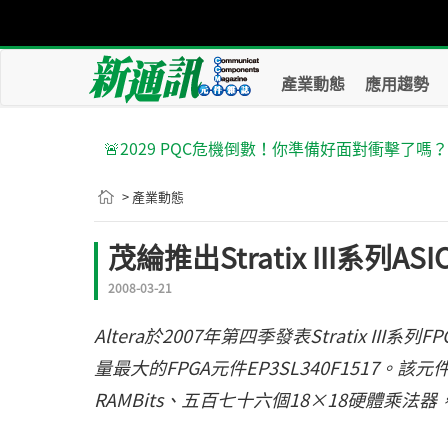
產業動態
應用趨勢
🚨2029 PQC危機倒數！你準備好面對衝擊了嗎
> 產業動態
茂綸推出Stratix III系列ASIC 
2008-03-21
Altera於2007年第四季發表Stratix III系
量最大的FPGA元件EP3SL340F1517。
RAMBits、五百七十六個18×18硬體乘法器，