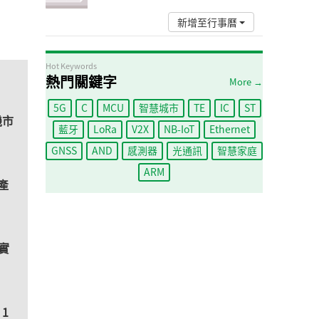
新增至行事曆
Hot Keywords
熱門關鍵字
More →
5G
C
MCU
智慧城市
TE
IC
ST
機市
藍牙
LoRa
V2X
NB-IoT
Ethernet
GNSS
AND
感測器
光通訊
智慧家庭
ARM
脈產
實
 1