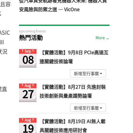
從汽車資安軌跡看見機器人未來: 機器人資
，且容
安風險與防禦之道 — VicOne
K
SIC
Upcoming Events
熱門活動
More →
II
狀況
Sep
【實體活動】9月8日 PCIe高速互
08
連關鍵技術論壇
新增至行事曆
Aug
【實體活動】8月27日 先進封裝
號直
27
技術創新與量產趨勢論壇
新增至行事曆
Aug
【實體活動】8月19日 AI無人載
19
具關鍵技術應用研討會