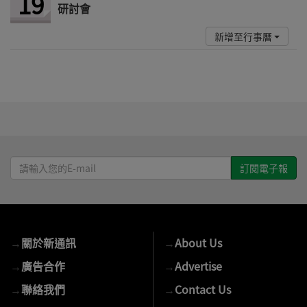
19
研討會
新增至行事曆
請
輸
入
您
的
→
關於新通訊
→
About Us
E-
mail
→
廣告合作
→
Advertise
→
聯絡我們
→
Contact Us