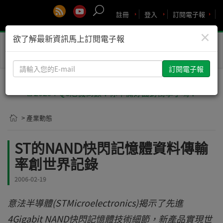
註冊
登入
訂閱電子報
×
欲了解最新資訊馬上訂閱電子報
Toggle
naviga
請
輸
入
🚨2029 PQC危機倒數！你準備好面對衝擊了嗎？
您
的
> 產業動態
E-
mail
ST的NAND快閃記憶體資料傳輸
率創世界記錄
2006-02-19
意法半導體(STMicroelectronics)揭示了先進
4Gigabit NAND快閃記憶體技術細節，新產品實現世