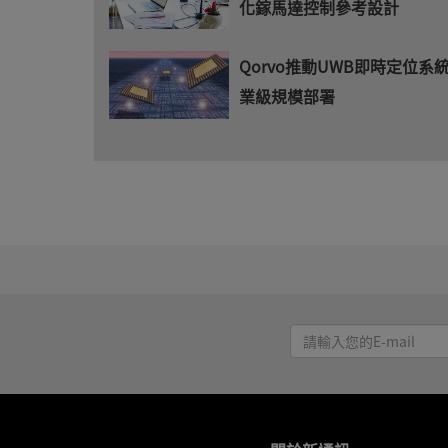
化鎵馬達控制參考設計
Qorvo推動UWB即時定位系
業級規模部署
請
輸
入
您
的