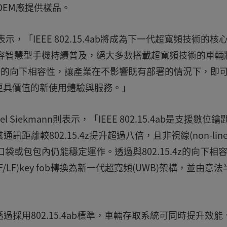
與OEM廠提供樣品。
nani表示，「IEEE 802.15.4ab將成為下一代超寬頻技術的核
相容智慧型手機持續普及，絕大多數搭載超寬頻技術的車輛
15.4z的向下相容性，讓產業在不影響既有部署的情況下，即
更具價值的新使用體驗與服務。」
el Siekmann則表示，「IEEE 802.15.4ab是支援數位鑰
訊距離較802.15.4z提升超過八倍，且非視線(non-line-
放在後口袋或包包內仍能穩定運作。透過與802.15.4z的向下相
LF)key fob轉換為新一代超寬頻(UWB)架構，並由意法
指出，「透過採用802.15.4ab標準，車輛存取系統可同時提升效