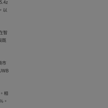
4z
，以
是在智
與既
鎖市
UWB
程。相
0%。