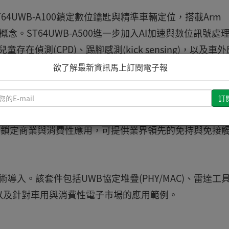
T64UWB-A100鎖定數位鑰匙與精準車輛定位，搭載Arm
用安全概念。ST64UWB-A500進一步加入AI加速與數位訊號處
存在偵測(CPD)、踢腳感測(kick sensing)，以及車外
d sentry mode)。這些雷達功能採用全新的IEEE
欲了解最新資訊馬上訂閱電子報
Channel 11升級至1.3GHz頻寬的設計，使其精準度較500MH
請
輸
入
-M85核心，鎖定商業與消費性應用，可提供業界領先的免持與免接
您
的
E-
mail
導入。該套件包括UWB協定堆疊(PHY/MAC)、雷達工
考設計，以及針對車用與消費性電子市場的應用範例。