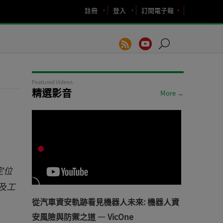
註冊
登入
訂閱電子報
Featured Videos
精選影音
More →
定位
及工
從汽車資安軌跡看見機器人未來: 機器人資
安風險與防禦之道 — VicOne