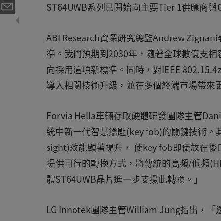
ST64UWB系列已開始向主要Tier 1供應商
ABI Research資深研究總監Andrew Zig
準。我們預期到2030年，隨著全球數億支
向採用這項新標準。同時，對IEEE 802.
導入相關技術升級，並在多個終端市場帶來
Forvia Hella車輛存取硬體研發團隊主管Dani
統中新一代智慧鑰匙(key fob)的關鍵技術。其通
sight)效能顯著提升， 使key fob即使
提供可行的轉換方式，將傳統的高頻/低頻(HF/
體ST64UWB晶片進一步支援此轉換。」
LG Innotek團隊主管William Jung