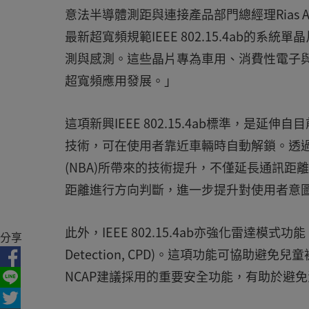
意法半導體測距與連接產品部門總經理Rias A
最新超寬頻規範IEEE 802.15.4ab的系
測與感測。這些晶片專為車用、消費性電子
超寬頻應用發展。」
這項新興IEEE 802.15.4ab標準，是延伸自目
技術，可在使用者靠近車輛時自動解鎖。透過多毫秒測距(
(NBA)所帶來的技術提升，不僅延長通訊
距離進行方向判斷，進一步提升對使用者意
此外，IEEE 802.15.4ab亦強化雷達模式功
分享
Detection, CPD)。這項功能可協助
NCAP建議採用的重要安全功能，有助於避