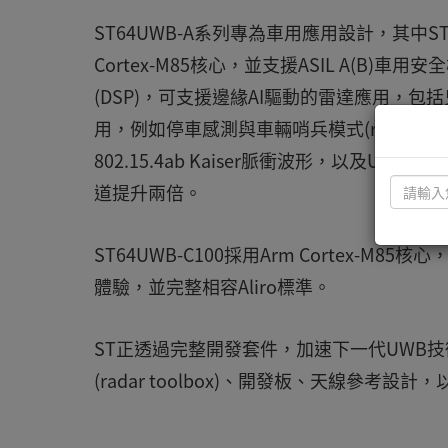
ST64UWB-A系列專為車用應用設計，其中S
Cortex-M85核心，並支援ASIL A(B)車
(DSP)，可支援邊緣AI驅動的雷達應用，包括兒童
用，例如停車感測與車輛哨兵模式(radar-base
802.15.4ab Kaiser脈衝波形，以及UWB 
道提升兩倍。
ST64UWB-C100採用Arm Cortex
體驗，並完整相容Aliro標準。
ST正透過完整開發套件，加速下一代UWB技術
(radar toolbox)、開發板、天線參