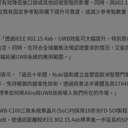
效降低後口袋或其他訊號受阻的影響。同時，與802.15.
，可在既有固定參考點架構下提升可靠度，或減少參考點數量
為，「透過IEEE 802.15.4ab，UWB效能可大幅提升，特別
肯定。同時，在符合全球嚴格法規認證要求的情況，又能
性，大幅拓展UWB系統的應用範圍。」
en Pansi則表示，「過去十年間，Nuki協助建立並塑造歐洲智慧門
準、免持解鎖的變革性技術。透過與意法半導體及其ST64
4ab標準如何將Aliro與UWB技術導入我們所在的市場。」
64UWB-C100三款系統單晶片(SoC)均採用18奈米FD-SOI製
，使通訊距離較IEEE 802.15.4ab標準進一步延長約5