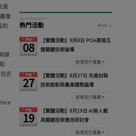
支援
距離量
Upcoming Events
熱門活動
段的
More →
Sep
【實體活動】9月8日 PCIe高速互
08
連關鍵技術論壇
)無線
新增至行事曆
輔助
可在近
Aug
【實體活動】8月27日 先進封裝
27
技術創新與量產趨勢論壇
新增至行事曆
nce
Aug
【實體活動】8月19日 AI無人載
19
具關鍵技術應用研討會
新增至行事曆