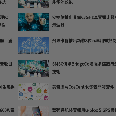
能力
能電池效能
IC
安捷倫推出具備63GHz真實類比頻
彈性
示波器
器 滿
飛思卡爾推出新款8位元車用微控
營收目
SMSC併購BridgeCo增強多媒體串
技術
AI生態系
美普思/eCosCentric發表開發套件
00W氮
華強導航裝置採用u-blox 5 GPS模