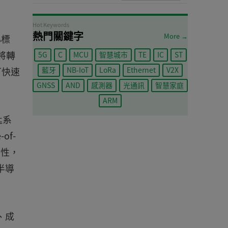
Hot Keywords
熱門關鍵字
More →
心標
將轉
5G
C
MCU
智慧城市
TE
IC
ST
可快速
藍牙
NB-IoT
LoRa
Ethernet
V2X
GNSS
AND
感測器
光通訊
智慧家庭
ARM
匙系
of-
容性，
半導
能、成