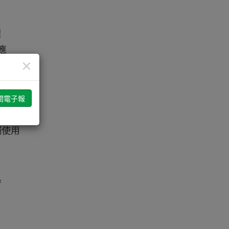
理
應
×
z通
觸使用
具