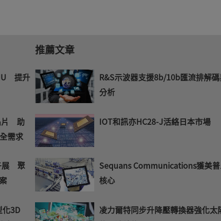
推薦文章
MU 提升
R&S示波器支援8b/10b匯流排解
分析
晶片 助
IOT和訊亦HC28-J活絡日本市場
全需求
子展 聚
Sequans Communications獲美
案
核心
型化3D
凌力爾特同步升降壓轉換器強化太