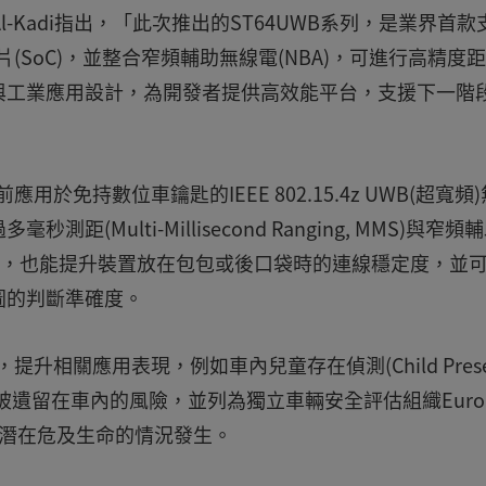
l-Kadi指出，「此次推出的ST64UWB系列，是業界首款
統單晶片(SoC)，並整合窄頻輔助無線電(NBA)，可進行高精度
與工業應用設計，為開發者提供高效能平台，支援下一階
前應用於免持數位車鑰匙的IEEE 802.15.4z UWB(超寬頻
Multi-Millisecond Ranging, MMS)與窄頻
距離，也能提升裝置放在包包或後口袋時的連線穩定度，並
圖的判斷準確度。
能，提升相關應用表現，例如車內兒童存在偵測(Child Prese
避免兒童被遺留在車內的風險，並列為獨立車輛安全評估組織Euro
免潛在危及生命的情況發生。