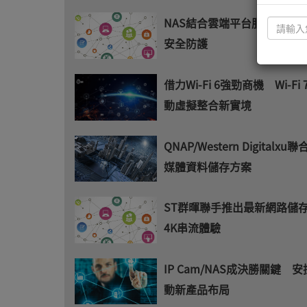
NAS結合雲端平台服務 兼
安全防護
借力Wi-Fi 6強勁商機 Wi-Fi
動虛擬整合新實境
QNAP/Western Digitalx
媒體資料儲存方案
ST群暉聯手推出最新網路儲
4K串流體驗
IP Cam/NAS成決勝關鍵 
動新產品布局