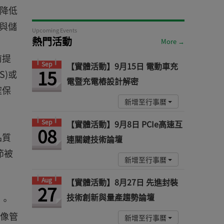
可降低
寬與儲
Upcoming Events
熱門活動
More →
前提
Sep
【實體活動】9月15日 電動車充
15
S)或
電暨充電樁設計解密
確保
新增至行事曆
Sep
【實體活動】9月8日 PCIe高速互
08
品質
連關鍵技術論壇
節被
新增至行事曆
Aug
【實體活動】8月27日 先進封裝
27
技術創新與量產趨勢論壇
用。
商影像管
新增至行事曆