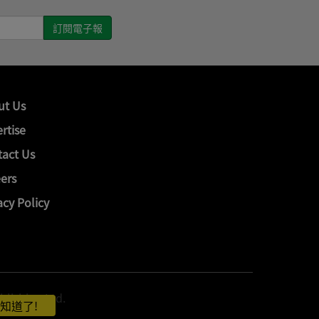
ut Us
rtise
act Us
ers
acy Policy
hing Ltd.
知道了!