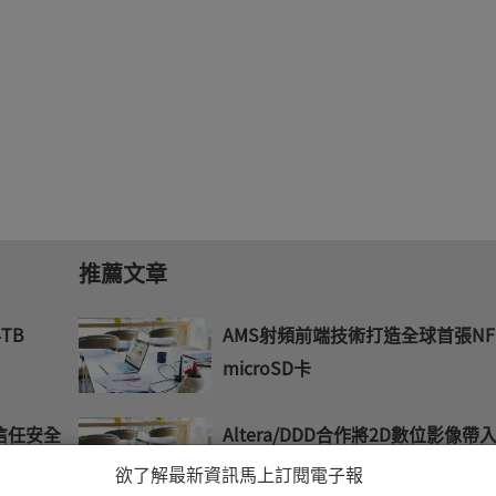
推薦文章
4TB
AMS射頻前端技術打造全球首張NF
microSD卡
信任安全
Altera/DDD合作將2D數位影像帶入
欲了解最新資訊馬上訂閱電子報