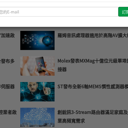
意法新款汽車處理器內建安全模組
顧合規與
請
輸
入
您
羅姆音訊處理器適用於高階AV擴大
 7加速啟
的
E-
mail
Molex發表MXMag十億位元級單埠
u聯合發布多
接器
ST發布全新6軸MEMS慣性感測器
存伺服器
創銳訊3-Stream路由器滿足家庭
安控業者啟
業高頻寬需求