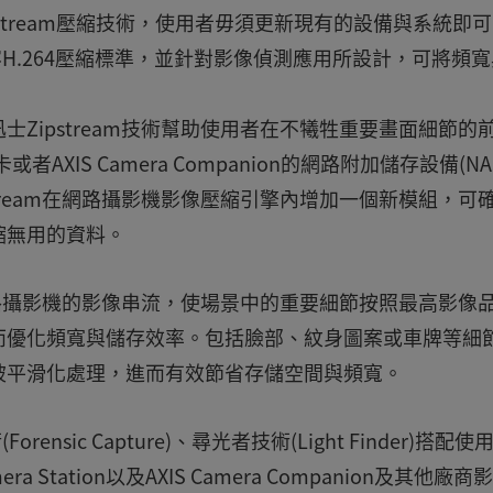
出最新Zipstream壓縮技術，使用者毋須更新現有的設備與系統即
相容H.264壓縮標準，並針對影像偵測應用所設計，可將頻
Zipstream技術幫助使用者在不犧牲重要畫面細節的
IS Camera Companion的網路附加儲存設備(NA
tream在網路攝影機影像壓縮引擎內增加一個新模組，可
縮無用的資料。
化網路攝影機的影像串流，使場景中的重要細節按照最高影像
而優化頻寬與儲存效率。包括臉部、紋身圖案或車牌等細
被平滑化處理，進而有效節省存儲空間與頻寬。
ensic Capture)、尋光者技術(Light Finder)搭配使
era Station以及AXIS Camera Companion及其他廠