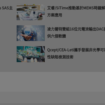
艾睿/SiTime推動基於MEMS時鐘
 SAS主
方案應用
凌力爾特雙組16位元電流輸出DAC
供六個軟體
Qcept/CEA-Leti攜手發展非光學
性缺陷檢測技術