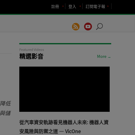
註冊
登入
訂閱電子報
Featured Videos
精選影音
More →
可降低
寬與儲
從汽車資安軌跡看見機器人未來: 機器人資
安風險與防禦之道 — VicOne