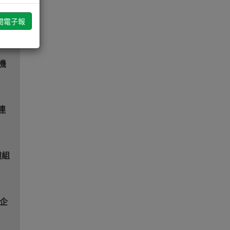
機
連
模組
及企