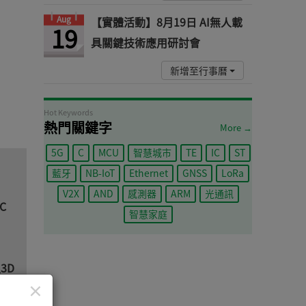
Aug
【實體活動】8月19日 AI無人載
19
具關鍵技術應用研討會
新增至行事曆
Hot Keywords
熱門關鍵字
More →
5G
C
MCU
智慧城市
TE
IC
ST
藍牙
NB-IoT
Ethernet
GNSS
LoRa
V2X
AND
感測器
ARM
光通訊
C
智慧家庭
3D
×