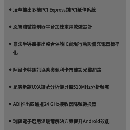
凌華推出多槽PCI Express到PCI延伸系統
恩智浦微控制器平台加速車用軟體設計
意法半導體推出整合保護IC實現行動設備充電器標準
化
阿爾卡特朗訊協助奧佩利卡市建設光纖網路
是德新款UXA訊號分析儀具備510MHz分析頻寬
ADI推出四通道24 GHz接收器降頻轉換器
瑞薩電子選用溫瑞爾解決方案提升Android效能