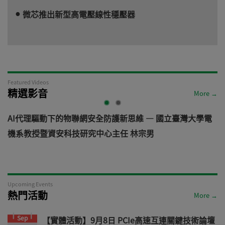
微芯推出新型高電壓線性穩壓器
Featured Videos
精選影音
More →
AI代理驅動下的物聯網安全防護新思維 — 國立臺灣大學電
機系教授暨資安科技研究中心主任 林宗男
道
Upcoming Events
熱門活動
More →
Sep
【實體活動】9月8日 PCIe高速互連關鍵技術論壇