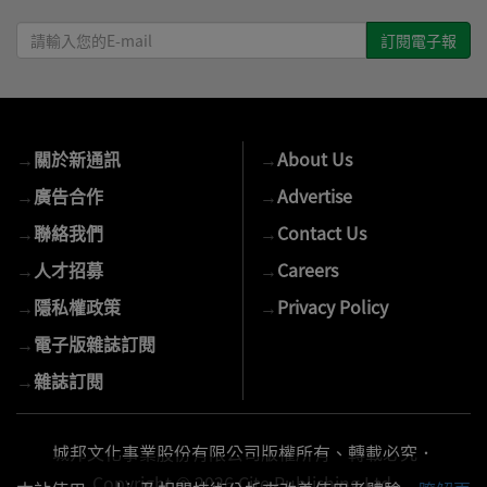
請
輸
入
您
的
→
關於新通訊
→
About Us
E-
mail
→
廣告合作
→
Advertise
→
聯絡我們
→
Contact Us
→
人才招募
→
Careers
→
隱私權政策
→
Privacy Policy
→
電子版雜誌訂閱
→
雜誌訂閱
城邦文化事業股份有限公司版權所有、轉載必究．
Copyright © 2026 Cite Publishing Ltd.