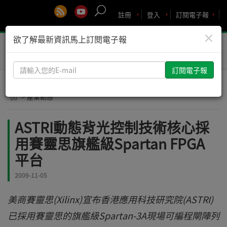
註冊
登入
訂閱電子報
×
欲了解最新資訊馬上訂閱電子報
Toggle
naviga
請
輸
入
> 產業動態
您
的
ASTRI動態背光控制技術核心採
E-
用賽靈思旗艦級Spartan FPGA
mail
平台
2009-11-05
美商賽靈思(Xilinx)宣布香港應用科技研究院(ASTRI)
已採用賽靈思的旗艦級Spartan-3A現場可編程閘陣列