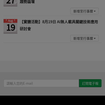
趨勢論壇
新增至行事曆
Aug
【實體活動】8月19日 AI無人載具關鍵技術應用
19
研討會
新增至行事曆
請
輸
入
您
的