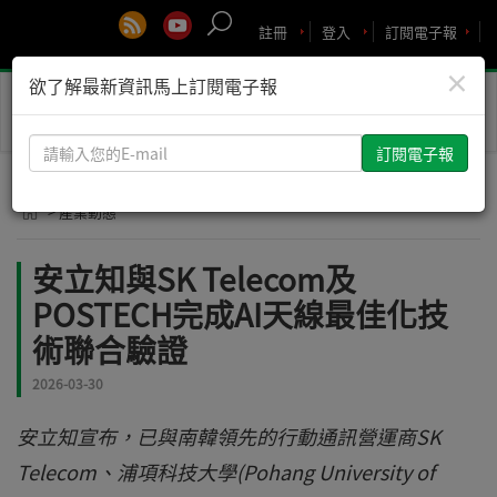
註冊
登入
訂閱電子報
×
欲了解最新資訊馬上訂閱電子報
Toggle
naviga
請
輸
入
> 產業動態
您
的
安立知與SK Telecom及
E-
POSTECH完成AI天線最佳化技
mail
術聯合驗證
2026-03-30
安立知宣布，已與南韓領先的行動通訊營運商SK
Telecom、浦項科技大學(Pohang University of