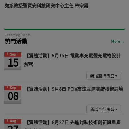
機系教授暨資安科技研究中心主任 林宗男
道
Upcoming Events
熱門活動
More →
Sep
【實體活動】9月15日 電動車充電暨充電樁設計
15
解密
新增至行事曆
Sep
【實體活動】9月8日 PCIe高速互連關鍵技術論壇
08
新增至行事曆
Aug
【實體活動】8月27日 先進封裝技術創新與量產
27