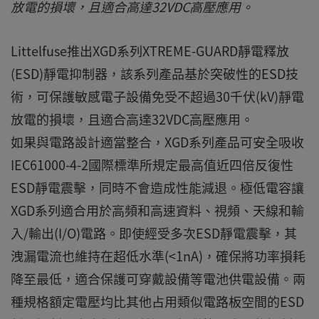
放電的損壞，且適合高達32VDC高壓應用。
Littelfuse推出XGD系列XTREME-GUARD靜電釋放
(ESD)靜電抑制器，該系列產品基於突破性的ESD技
術，可保護敏感電子設備免受不超過30千伏(kV)靜電
放電的損壞，且適合高達32VDC高壓應用。
如果與電路設計適當整合，XGD系列產品可安全吸收
IEC61000-4-2國際標準所規定最高值近四倍反復性
ESD靜電震擊，同時不會造成性能減退。極低電容讓
XGD系列適合用於高頻和高速資料、視頻、天線和輸
入/輸出(I/O)電路。即使經受多次ESD靜電震擊，其
洩漏電流也維持在超低水準(<1nA)，確保將功率損耗
降至最低，適合保護可穿戴設備等電池供電設備。兩
種規格額定電壓均比其他占用類似電路板空間的ESD