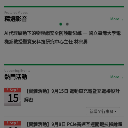
Featured Videos
精選影音
More →
AI代理驅動下的物聯網安全防護新思維 — 國立臺灣大學電
機系教授暨資安科技研究中心主任 林宗男
道
Upcoming Events
熱門活動
More →
Sep
【實體活動】9月15日 電動車充電暨充電樁設計
15
解密
新增至行事曆
Sep
【實體活動】9月8日 PCIe高速互連關鍵技術論壇