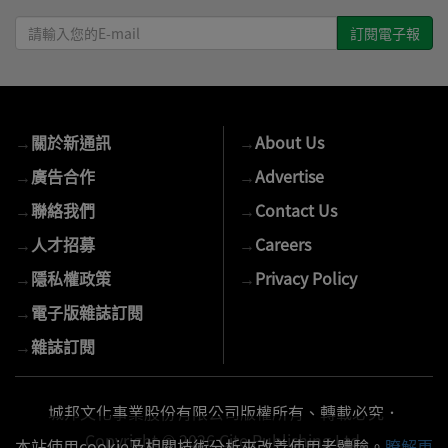
請
輸
入
您
的
→
關於新通訊
→
About Us
E-
mail
→
廣告合作
→
Advertise
→
聯絡我們
→
Contact Us
→
人才招募
→
Careers
→
隱私權政策
→
Privacy Policy
→
電子版雜誌訂閱
→
雜誌訂閱
城邦文化事業股份有限公司版權所有、轉載必究．
Copyright © 2026 Cite Publishing Ltd.
本站使用cookie及相關技術分析來改善使用者體驗。
瞭解更