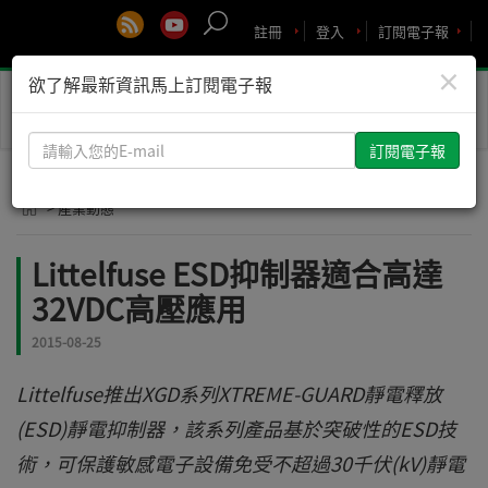
註冊
登入
訂閱電子報
×
欲了解最新資訊馬上訂閱電子報
Toggle
naviga
請
輸
入
> 產業動態
您
的
Littelfuse ESD抑制器適合高達
E-
32VDC高壓應用
mail
2015-08-25
Littelfuse推出XGD系列XTREME-GUARD靜電釋放
(ESD)靜電抑制器，該系列產品基於突破性的ESD技
術，可保護敏感電子設備免受不超過30千伏(kV)靜電