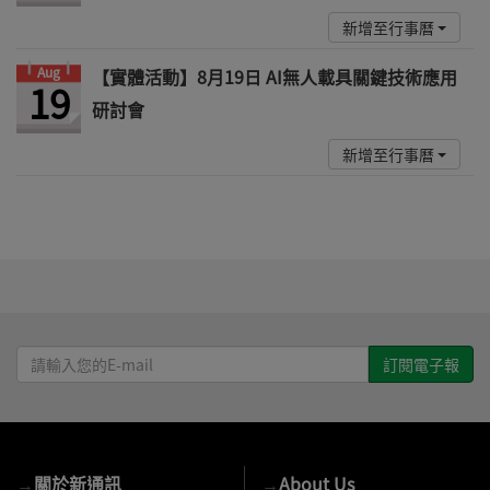
新增至行事曆
Aug
【實體活動】8月19日 AI無人載具關鍵技術應用
19
研討會
新增至行事曆
請
輸
入
您
的
→
關於新通訊
→
About Us
E-