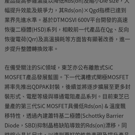
產品提高參雜濃度以降低Rds(on)及縮小Die size，大
幅提升效能及競爭力，其Rds(on)×Qgd指標已達到
業界先進水準。基於DTMOSVI 600V平台開發的高速
恢復二極體(HSD)系列，相較前一代產品在Qg、反向
恢復電荷(Qrr)及高溫損耗等方面皆有顯著改善，進一
步提升整體轉換效率。
在備受關注的SiC領域，東芝亦公布離散式SiC
MOSFET產品發展藍圖。下一代溝槽式閘極MOSFET
將率先推出QDPAK封裝，後續並將逐步擴展至更多封
裝形式、電壓等級與導通電阻產品系列。目前東芝已
量產的第三代SiC MOSFET具備低Rds(on) & 溫度飄
移特性，透過內建蕭特基二極體(Schottky Barrier
Diode，SBD)抑制晶格缺陷導致的Rds(on)漂移，同
時縮小晶片尺寸，以達到更好的性能表現及提升產品