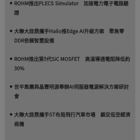
ROHM推出PLECS Simulator 加速電力電子電路驗
證
大聯大詮鼎攜手Hailo推Edge AI升級方案 聚焦零
DDR依賴智慧設備
ROHM推出第5代SiC MOSFET 高溫導通電阻降低約
30%
世平集團與晶豐明源舉辦AI伺服器電源解決方案研討
會
大聯大詮鼎攜手ST布局飛行汽車市場 鎖定低空經濟
商機