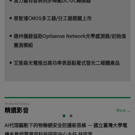
凌力爾特發表同步降壓DC-DC轉換器
恩智浦CMOS多工器/分工器開關上市
德州儀器協助Optisense Network光學感測器/初始值
量測模組
艾笛森光電推出高功率表面黏著式發光二極體產品
Featured Videos
精選影音
More →
AI代理驅動下的物聯網安全防護新思維 — 國立臺灣大學電
機系教授暨資安科技研究中心主任 林宗男
道