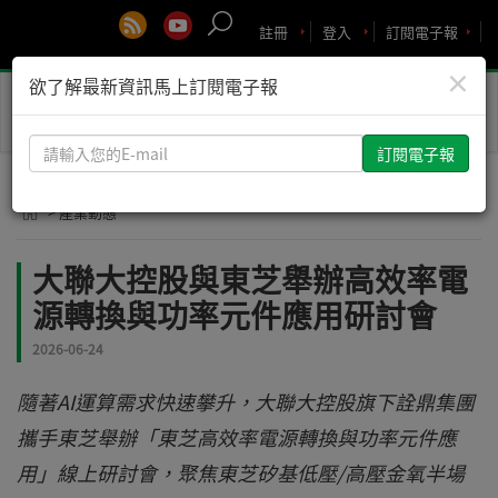
註冊
登入
訂閱電子報
×
欲了解最新資訊馬上訂閱電子報
Toggle
naviga
請
輸
入
> 產業動態
您
的
大聯大控股與東芝舉辦高效率電
E-
源轉換與功率元件應用研討會
mail
2026-06-24
隨著AI運算需求快速攀升，大聯大控股旗下詮鼎集團
攜手東芝舉辦「東芝高效率電源轉換與功率元件應
用」線上研討會，聚焦東芝矽基低壓/高壓金氧半場