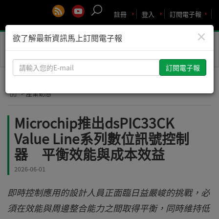
註冊
登入
訂閱電子報
×
欲了解最新資訊馬上訂閱電子報
Toggle
naviga
請
輸
入
> 產業動態
您
的
Microchip推出dsPIC33CK
E-
Value Line系列數位訊號控制
mail
器 平衡效能與成本效益
2026-06-01
即時控制應用的設計人員正面臨日益嚴峻的挑戰，必
須在效能與周邊整合能力之間取得平衡，同時維持低