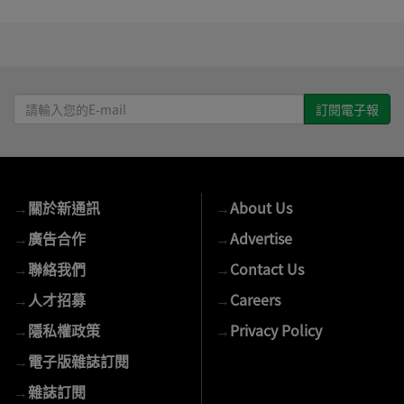
請
輸
入
您
的
→
關於新通訊
→
About Us
E-
mail
→
廣告合作
→
Advertise
→
聯絡我們
→
Contact Us
→
人才招募
→
Careers
→
隱私權政策
→
Privacy Policy
→
電子版雜誌訂閱
→
雜誌訂閱