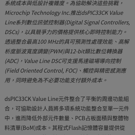
系統成本與低設計複雜度。為協助解決這些挑戰，
Microchip Technology Inc.推出dsPIC33CK Value
Line系列數位訊號控制器(Digital Signal Controllers,
DSCs)，以具競爭力的價格提供核心即時控制能力。
透過整合最高100 MHz的具可預測性處理效能、高解
析度脈波寬度調變(PWM)與12-bit類比數位轉換器
(ADC)，Value Line DSC可支援馬達磁場導向控制
(Field Oriented Control, FOC)、觸控與精密感測應
用，同時避免為不必要功能支付額外成本。
dsPIC33CK Value Line元件整合了平衡的周邊功能組
合，可協助設計人員將多項系統功能整合至單一元件
中，進而降低外部元件數量、PCB占板面積與整體物
料清單(BoM)成本。其程式Flash記憶體容量提供從