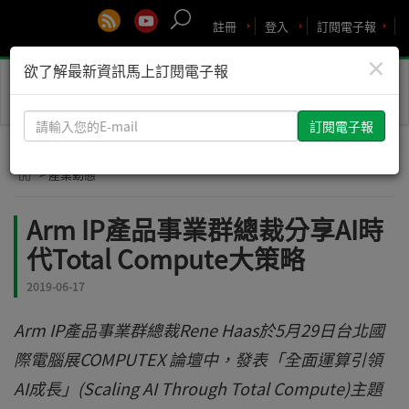
註冊
登入
訂閱電子報
×
欲了解最新資訊馬上訂閱電子報
Toggle
naviga
請
輸
入
> 產業動態
您
的
Arm IP產品事業群總裁分享AI時
E-
代Total Compute大策略
mail
2019-06-17
Arm IP產品事業群總裁Rene Haas於5月29日台北國
際電腦展COMPUTEX 論壇中，發表「全面運算引領
AI成長」(Scaling AI Through Total Compute)主題