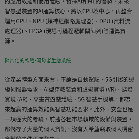
的應用效能和使用體驗，發揮AI和ML的優勢，未來
智慧型裝置的AI運算核心，將以CPU為中心，再整合
運用GPU、NPU (類神經網路處理器)、DPU (資料流
處理器)、FPGA (現場可編程邏輯閘陣列)等運算資
源。
碎片化的軟體/開發者生態系統
從產業轉型方面來看，不論是自動駕駛、5G引爆的邊
緣伺服器需求、AI型穿戴裝置和虛擬實境 (VR)、擴增
實境 (AR)、高畫質遊戲體驗、5G 智慧手機等，都帶
來超高的運算效能與智慧功能要求。此外，安全也是
一項極大的考驗，前述各種市場領域的設備與裝置，
都儲存了大量的個人資訊，沒有人希望竊取個人機密
資料的事件再次發生。