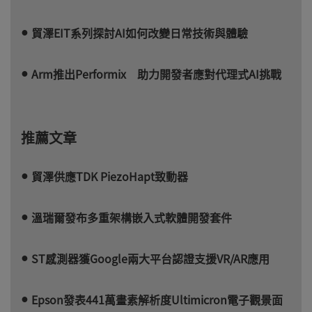
貿澤EIT系列探討AI如何改變日常技術與體驗
Arm推出Performix 助力開發者應對代理式AI挑戰
推薦文章
貿澤供應TDK PiezoHapt致動器
溫瑞爾發布多重架構嵌入式軟體開發套件
ST感測器獲Google兩大平台認證支援VR/AR應用
Epson發表441萬畫素解析度Ultimicron電子觀景面