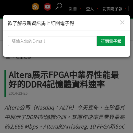
註冊
登入
訂閱電子報
×
欲了解最新資訊馬上訂閱電子報
Toggle
naviga
請
輸
入
> 產業動態
您
的
Altera展示FPGA中業界性能最
E-
好的DDR4記憶體資料速率
mail
2014-12-25
Altera公司（Nasdaq：ALTR）今天宣佈，在矽晶片
中展示了DDR4記憶體介面，其運作速率是業界最高
的2,666 Mbps。Altera的Arria&reg; 10 FPGA和SoC