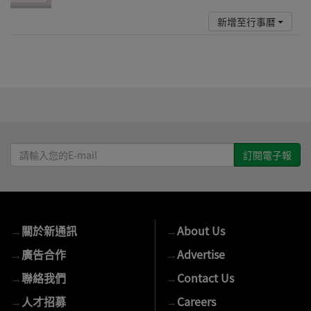
新增至行事曆
請
輸
入
您
的
→
關於新通訊
→
About Us
E-
mail
→
廣告合作
→
Advertise
→
聯絡我們
→
Contact Us
→
人才招募
→
Careers