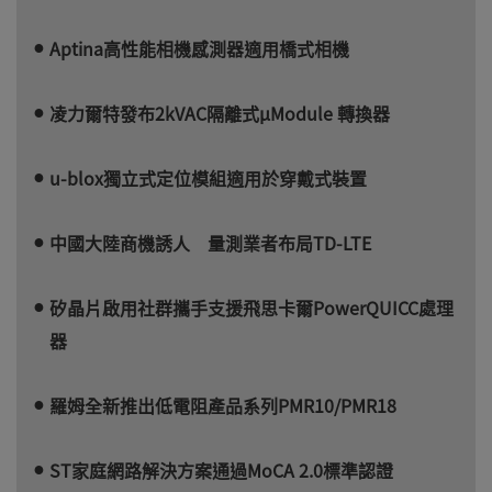
Aptina高性能相機感測器適用橋式相機
凌力爾特發布2kVAC隔離式µModule 轉換器
u-blox獨立式定位模組適用於穿戴式裝置
中國大陸商機誘人 量測業者布局TD-LTE
矽晶片啟用社群攜手支援飛思卡爾PowerQUICC處理
器
羅姆全新推出低電阻產品系列PMR10/PMR18
ST家庭網路解決方案通過MoCA 2.0標準認證