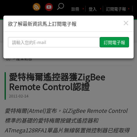
註冊
登入
訂閱電子報
×
欲了解最新資訊馬上訂閱電子報
Toggle
naviga
請
輸
入
> 產業動態
您
的
愛特梅爾遙控器獲ZigBee
E-
Remote Control認證
mail
2011-02-14
愛特梅爾(Atmel)宣布，以ZigBee Remote Control
標準的基礎的愛特梅爾按鍵式遙控器和
ATmega128RFA1單晶片無線裝置微控制器已經取得