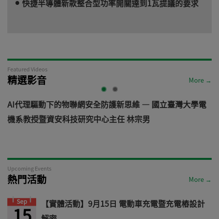
快捷半導體新款整合型功率開關達到1瓦提議的要求
Featured Videos
精選影音
More →
AI代理驅動下的物聯網安全防護新思維 — 國立臺灣大學電
機系教授暨資安科技研究中心主任 林宗男
道
Upcoming Events
熱門活動
More →
Sep
【實體活動】9月15日 電動車充電暨充電樁設計
15
解密