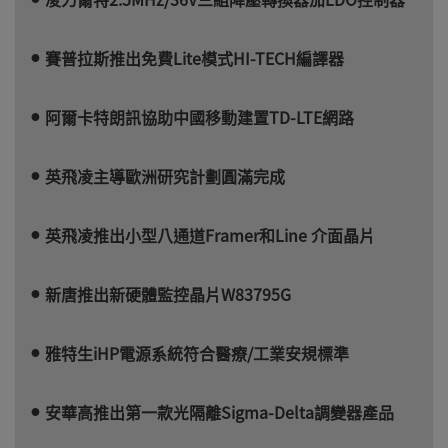
賽普拉斯推出免費Lite模式HI-TECH編譯器
阿爾卡特朗訊協助中國移動建置TD-LTE網路
英飛凌主導歐洲研究計劃圓滿完成
英飛凌推出小型八通道Framer和Line 介面晶片
新唐推出新硬體監控晶片W83795G
雅特生iHP電源系統符合醫療/工業安規標準
安華高推出第一款光隔離Sigma-Delta調變器產品