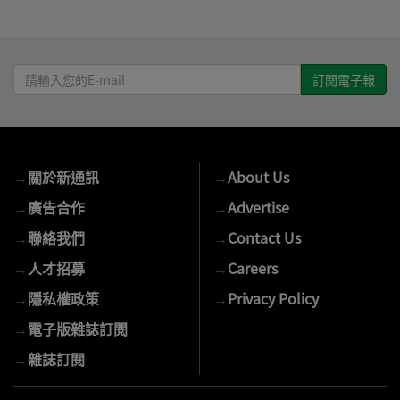
請
輸
入
您
的
→
關於新通訊
→
About Us
E-
mail
→
廣告合作
→
Advertise
→
聯絡我們
→
Contact Us
→
人才招募
→
Careers
→
隱私權政策
→
Privacy Policy
→
電子版雜誌訂閱
→
雜誌訂閱