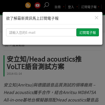
註冊
登入
訂閱電子報
×
欲了解最新資訊馬上訂閱電子報
Toggle
naviga
請
輸
入
> 產業動態
您
的
安立知/Head acoustics推
E-
VoLTE語音測試方案
mail
2014-01-14
安立知(Anritsu)與德國語音品質測試的領導廠商 –
Head acoustics攜手合作，結合Anritsu MD8475A
All-in-one基地台模擬器搭配Head acoustics聲音品