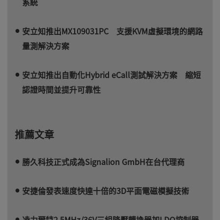
系統
安立知推出MX109031PC 支援KVM虛擬環境的網路
量測解決方案
安立知推出自動化Hybrid eCall測試解決方案 縮短
認證時間並提升可靠性
推薦文章
勝久科技正式成為Signalion GmbH在台代理商
安捷倫發表速度快達十倍的3D平面電磁模擬技術
凌力爾特2.5MHz/36V三組降壓轉換器加LDO控制器