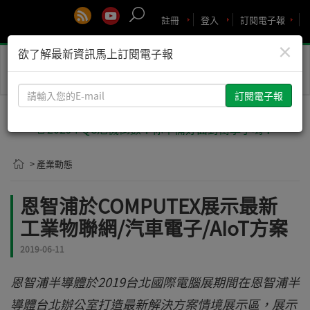
註冊
登入
訂閱電子報
×
欲了解最新資訊馬上訂閱電子報
Toggle
naviga
請
輸
入
🚨2029 PQC危機倒數！你準備好面對衝擊了嗎？
您
的
> 產業動態
E-
mail
恩智浦於COMPUTEX展示最新
工業物聯網/汽車電子/AIoT方案
2019-06-11
恩智浦半導體於2019台北國際電腦展期間在恩智浦半
導體台北辦公室打造最新解決方案情境展示區，展示