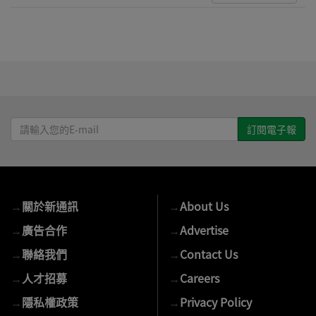
請
輸
入
您
的
→
關於新通訊
→
About Us
E-
mail
→
廣告合作
→
Advertise
→
聯絡我們
→
Contact Us
→
人才招募
→
Careers
→
隱私權政策
→
Privacy Policy