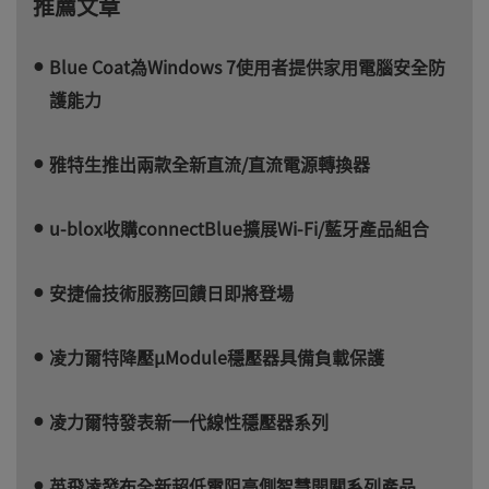
推薦文章
Blue Coat為Windows 7使用者提供家用電腦安全防
護能力
雅特生推出兩款全新直流/直流電源轉換器
u-blox收購connectBlue擴展Wi-Fi/藍牙產品組合
安捷倫技術服務回饋日即將登場
凌力爾特降壓µModule穩壓器具備負載保護
凌力爾特發表新一代線性穩壓器系列
英飛凌發布全新超低電阻高側智慧開關系列產品