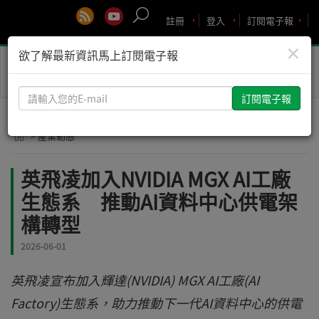
註冊
登入
訂閱電子報
×
欲了解最新資訊馬上訂閱電子報
Toggle
naviga
請
輸
入
> 產業動態
您
的
英飛凌加入NVIDIA MGX AI工廠
E-
生態系 推動AI資料中心供電架
mail
構轉型
2026-06-01
英飛凌宣布加入輝達(NVIDIA) MGX AI工廠(AI
Factory)生態系，助力推動下一代AI資料中心的供電