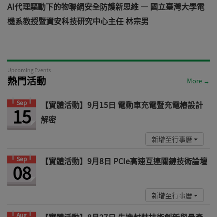
AI代理驅動下的物聯網安全防護新思維 — 國立臺灣大學電
機系教授暨資安科技研究中心主任 林宗男
道
Upcoming Events
熱門活動
More →
Sep
【實體活動】9月15日 電動車充電暨充電樁設計
15
解密
新增至行事曆
Sep
【實體活動】9月8日 PCIe高速互連關鍵技術論壇
08
新增至行事曆
Aug
【實體活動】8月27日 先進封裝技術創新與量產