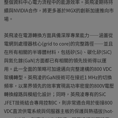
整個資料中心電力流程中的能源效率。英飛凌期待持
續與NVIDIA合作，將更多基於MGX的創新加速推向市
場。
英飛凌在電源轉換方面具備深厚專業能力——涵蓋從
電網到處理器核心(grid to core)的完整路徑——並且
在所有相關的半導體材料，包括矽(Si)、碳化矽(SiC)
與氮化鎵(GaN)方面都已有相關的領先技術得以運
用。此一全面的策略可加速邁向完整建構的800 VDC
架構轉型。英飛凌的GaN技術可在接近1 MHz的切換
頻率，以業界領先的效率實現高功率密度的800V電壓
轉換線路與模組化設計；同時，英飛凌專有的SiC
JFET技術結合專用控制IC，則非常適合用於銜接800
VDC直流供電系統與伺服器主板的保護與熱插拔(hot-