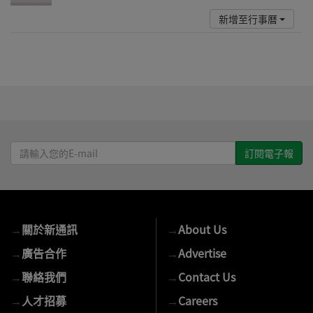
新增至行事曆
請
輸
入
您
的
→
關於新通訊
→
About Us
E-
mail
→
廣告合作
→
Advertise
→
聯絡我們
→
Contact Us
→
人才招募
→
Careers