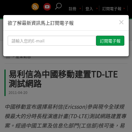
註冊
登入
訂閱電子報
×
欲了解最新資訊馬上訂閱電子報
Toggle
naviga
請
輸
入
> 產業動態
您
的
易利信為中國移動建置TD-LTE
E-
測試網路
mail
2011-04-20
中國移動宣布選擇易利信(Ericsson)參與現今全球規
模最大的分時長程演進計畫(TD-LTE)測試網路建置專
案。經過中國工業及信息化部門(工信部)核可後，易