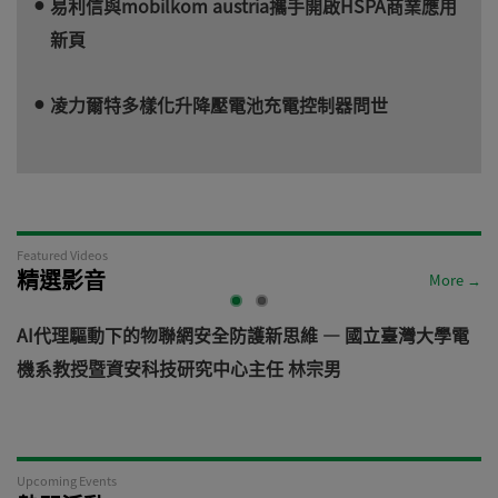
易利信與mobilkom austria攜手開啟HSPA商業應用
新頁
凌力爾特多樣化升降壓電池充電控制器問世
Featured Videos
精選影音
More →
AI代理驅動下的物聯網安全防護新思維 — 國立臺灣大學電
機系教授暨資安科技研究中心主任 林宗男
道
Upcoming Events