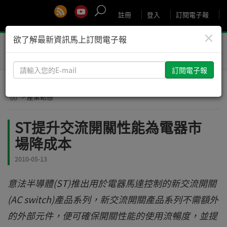
註冊
登入
訂閱電子報
×
欲了解最新資訊馬上訂閱電子報
Toggle
naviga
請
輸
入
> 產業動態
您
的
ST提升交流開關性能為電器市
E-
場降成本
mail
2010-05-13
意法半導體(ST)推出用於電器馬達控制的新交流開關
(AC switch)產品系列，新交流開關產品系列不需額外
的外部元件，便可確保開關性能的使用流暢度，並提