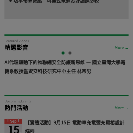
功率預算緊縮 可攜式電源設計錙銖必較
Featured Videos
精選影音
More →
AI代理驅動下的物聯網安全防護新思維 — 國立臺灣大學電
機系教授暨資安科技研究中心主任 林宗男
道
Upcoming Events
熱門活動
More →
Sep
【實體活動】9月15日 電動車充電暨充電樁設計
15
解密