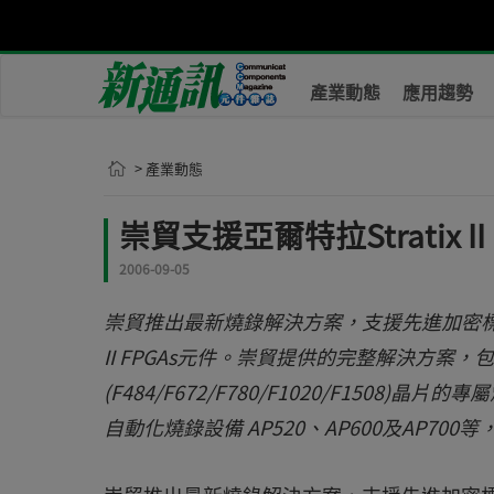
產業動態
應用趨勢
> 產業動態
崇貿支援亞爾特拉Stratix 
2006-09-05
崇貿推出最新燒錄解決方案，支援先進加密標準(Advanc
II FPGAs元件。崇貿提供的完整解決方案
(F484/F672/F780/F1020/F150
自動化燒錄設備 AP520、AP600及AP700等