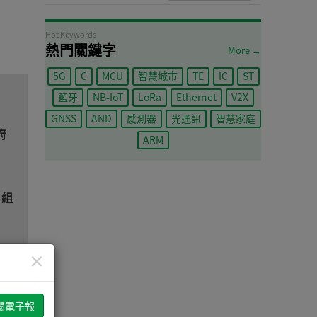
Hot Keywords
熱門關鍵字
More →
5G
C
MCU
智慧城市
TE
IC
ST
藍牙
NB-IoT
LoRa
Ethernet
V2X
GNSS
AND
感測器
光通訊
智慧家庭
府
ARM
片組
×