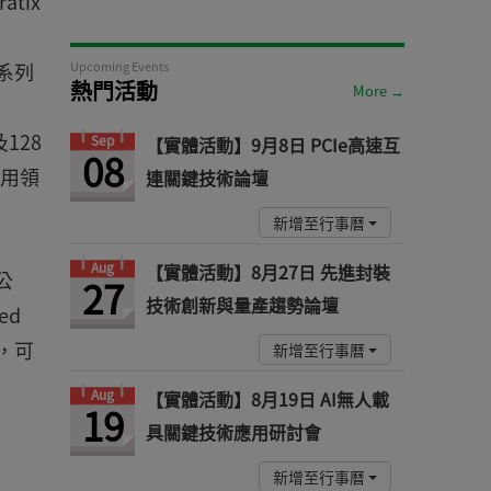
tix
裝
全系列
Upcoming Events
熱門活動
More →
128
Sep
【實體活動】9月8日 PCIe高速互
08
應用領
連關鍵技術論壇
新增至行事曆
Aug
【實體活動】8月27日 先進封裝
公
27
技術創新與量產趨勢論壇
ed
路，可
新增至行事曆
Aug
【實體活動】8月19日 AI無人載
19
具關鍵技術應用研討會
新增至行事曆