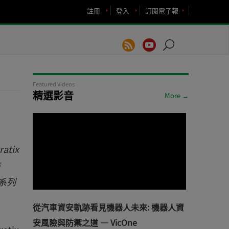
註冊
登入
訂閱電子報
Featured Videos
精選影音
More →
tix
裝
全系列
從汽車資安軌跡看見機器人未來: 機器人資
安風險與防禦之道 — VicOne