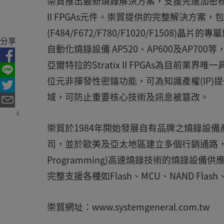
崇貿推出最新燒錄解決方案，支援先進加密標準(Advanc
II FPGAs元件。崇貿提供的完整解決方案
(F484/F672/F780/F1020/F150
分享
自動化燒錄設備 AP520、AP600及AP70
亞爾特拉的Stratix II FPGAs為目前
位元非揮發性密鑰功能，可為知識產權(IP
域，可防止重要核心技術及訊息被篡改。
崇貿於1984年開始發展自有品牌之燒錄設
司，並於歐美及亞太地區建立多個行銷通路，積極
Programming)高速燒錄技術的燒錄設備供
完整支援各種如Flash、MCU、NAND Flas
崇貿網址：www.systemgeneral.com.tw