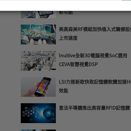
輸
太克Sentry數位內容監視器系列增
入
新功能
您
的
E-
美高森美RF模組加快植入式醫療設
mail
上市速度
Inuitive全新3D電腦視覺SoC選用
CEVA智慧視覺DSP
LSI力推新款快取記憶體軟體加速H
效能
意法半導體推出高容量RFID記憶體