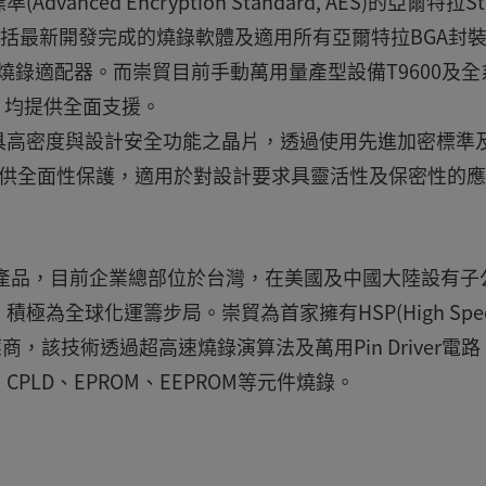
ed Encryption Standard, AES)的亞爾特拉Stra
，包括最新開發完成的燒錄軟體及適用所有亞爾特拉BGA封
8)晶片的專屬燒錄適配器。而崇貿目前手動萬用量產型設備T9600及
0等，均提供全面支援。
業界唯一具高密度與設計安全功能之晶片，透過使用先進加密標準及
)提供全面性保護，適用於對設計要求具靈活性及保密性的
備產品，目前企業總部位於台灣，在美國及中國大陸設有子
為全球化運籌步局。崇貿為首家擁有HSP(High Spe
應商，該技術透過超高速燒錄演算法及萬用Pin Driver電
h、CPLD、EPROM、EEPROM等元件燒錄。