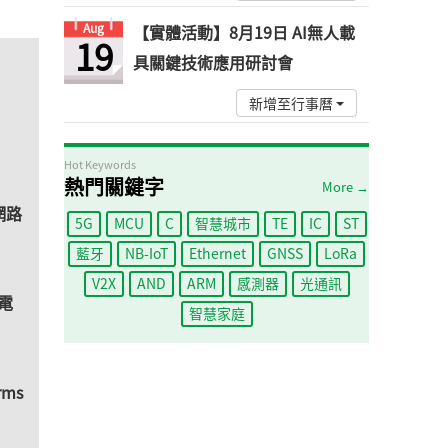
Aug
【實體活動】8月19日 AI無人載
19
具關鍵技術應用研討會
新增至行事曆
Hot Keywords
熱門關鍵字
More →
網路
5G
MCU
C
智慧城市
TE
IC
ST
藍牙
NB-IoT
Ethernet
GNSS
LoRa
V2X
AND
ARM
感測器
光通訊
o電
智慧家庭
ms