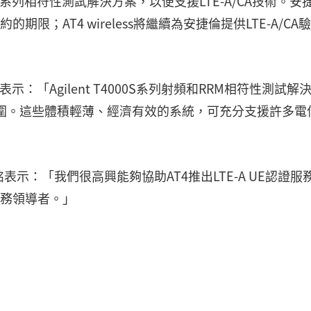
T4000S系列相符性測試解決方案，以便支援LTE-A/CA技術。安
約的期限；AT4 wireless將繼續為安捷倫提供LTE-A/CA
artinez表示：「Agilent T4000S系列射頻和RRM相符性測試
蓋範圍。這些體積輕薄、經濟有效的系統，可充分支援許多電
示：「我們很高興能夠協助AT4推出LTE-A UE認證服
試服務領導者。」