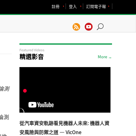
註冊
登入
訂閱電子報
Featured Videos
精選影音
More →
捷倫測
捷倫測
從汽車資安軌跡看見機器人未來: 機器人資
安風險與防禦之道 — VicOne