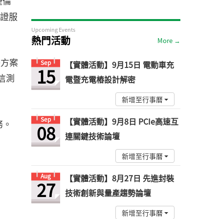
捷倫
驗證服
Upcoming Events
熱門活動
More →
解決方案
Sep
【實體活動】9月15日 電動車充
15
信測
電暨充電樁設計解密
新增至行事曆
Sep
【實體活動】9月8日 PCIe高速互
務。
08
連關鍵技術論壇
新增至行事曆
Aug
【實體活動】8月27日 先進封裝
27
技術創新與量產趨勢論壇
新增至行事曆