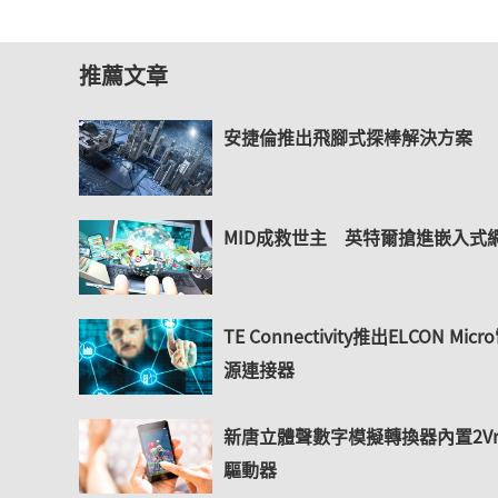
推薦文章
安捷倫推出飛腳式探棒解決方案
MID成救世主 英特爾搶進嵌入式
TE Connectivity推出ELCON Micr
源連接器
新唐立體聲數字模擬轉換器內置2Vr
驅動器