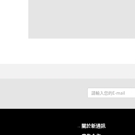
請
輸
入
您
的
→
關於新通訊
E-
mail