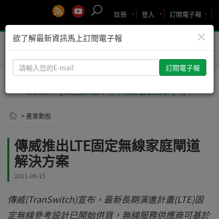
註冊
登入
訂閱電子報
×
欲了解最新資訊馬上訂閱電子報
Toggle
naviga
請
輸
入
🚨2029 PQC危機倒數！你準備好面對衝擊了嗎？
您
的
> 產業動態
E-
mail
傳威推出LTE固定無線家庭閘道
解決方案
2011-09-15
傳威(TranSwitch)宣布，最新長期演進計畫(LTE)固
定無線參考設計已開始供貨，無線服務供應商可基於