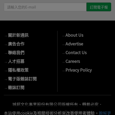
請
輸
入
您
的
→
關於新通訊
→
About Us
E-
mail
→
廣告合作
→
Advertise
→
聯絡我們
→
Contact Us
→
人才招募
→
Careers
→
隱私權政策
→
Privacy Policy
→
電子版雜誌訂閱
→
雜誌訂閱
城邦文化事業股份有限公司版權所有、轉載必究．
Copyright © 2026 Cite Publishing Ltd.
本站使用cookie及相關技術分析來改善使用者體驗。
瞭解更