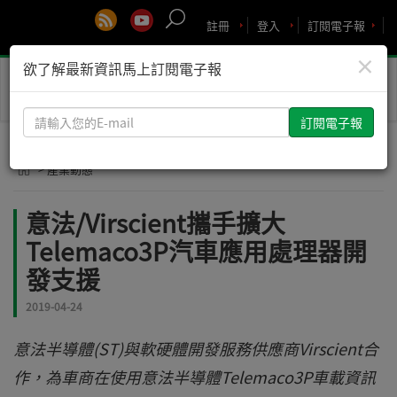
註冊
登入
訂閱電子報
×
欲了解最新資訊馬上訂閱電子報
Toggle
naviga
請
輸
入
> 產業動態
您
的
意法/Virscient攜手擴大
E-
Telemaco3P汽車應用處理器開
mail
發支援
2019-04-24
意法半導體(ST)與軟硬體開發服務供應商Virscient合
作，為車商在使用意法半導體Telemaco3P車載資訊