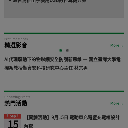
Featured Videos
精選影音
More →
AI代理驅動下的物聯網安全防護新思維 — 國立臺灣大學電
機系教授暨資安科技研究中心主任 林宗男
道
Upcoming Events
熱門活動
More →
Sep
【實體活動】9月15日 電動車充電暨充電樁設計
15
解密