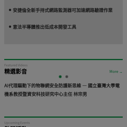
安捷倫全新手持式網路監測器可加速網路驗證作業
意法半導體推出低成本開發工具
Featured Videos
精選影音
More →
AI代理驅動下的物聯網安全防護新思維 — 國立臺灣大學電
機系教授暨資安科技研究中心主任 林宗男
道
Upcoming Events