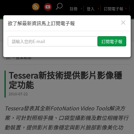
註冊
登入
訂閱電子報
×
欲了解最新資訊馬上訂閱電子報
Toggle
naviga
請
輸
入
> 產業動態
您
的
Tessera新技術提供影片影像穩
E-
定功能
mail
2010-07-22
Tessera發表其全新FotoNation Video Tools解決方
案，可針對照相手機、口袋型攝影機及數位相機等行
動裝置，提供影片影像穩定與影片臉部影像美化功