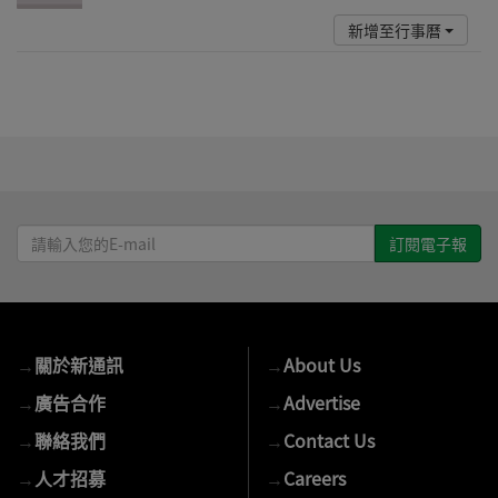
新增至行事曆
請
輸
入
您
的
→
關於新通訊
→
About Us
E-
mail
→
廣告合作
→
Advertise
→
聯絡我們
→
Contact Us
→
人才招募
→
Careers