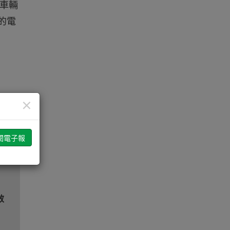
車輛
的電
×
試
效