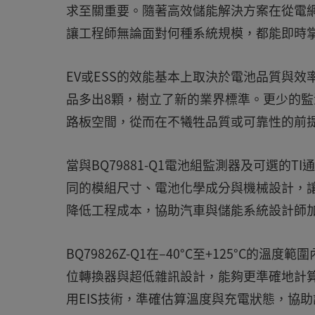
求至關重要。隨著高效儲能解決方案在從電網到閘極
讓工程師無論面對何種系統規模，都能即時
EV或ESS的效能基本上取決於電池品質與效率
品多出8顆，樹立了新的業界標準。更少的
路板空間，從而在不犧牲品質或可靠性的前
當與BQ79881-Q1電池組監測器及可選
同的模組尺寸、電池化學成分與機械設計，
降低工程成本，協助汽車與儲能系統設計師
BQ79826Z-Q1在–40°C至+125°C
位轉換器與超低雜訊設計，能夠更準確地計算
用EIS技術，準確估算溫度與充電狀態，協