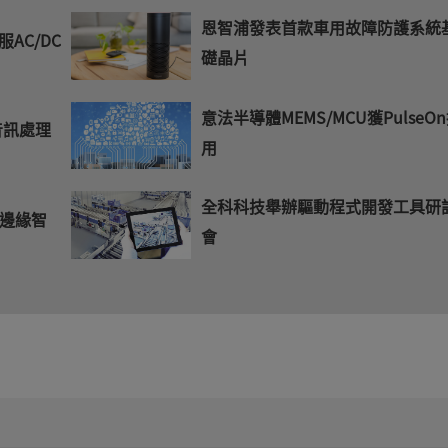
恩智浦發表首款車用故障防護系統
AC/DC
礎晶片
意法半導體MEMS/MCU獲PulseO
音訊處理
用
全科科技舉辦驅動程式開發工具研
邊緣智
會