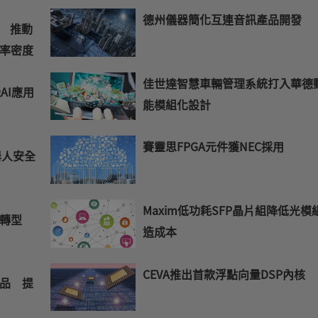
德州儀器簡化互連音訊產品開發
組 推動
率密度
佳世達智慧車輛管理系統打入華德
AI應用
能模組化設計
賽靈思FPGA元件獲NEC採用
器人安全
Maxim低功耗SFP晶片組降低光模
轉型
造成本
CEVA推出首款浮點向量DSP內核
品 提