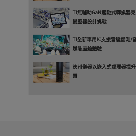
TI無輔助GaN返馳式轉換器克服
變壓器設計挑戰
TI全新車用IC支援雷達感測/
賦能座艙體驗
德州儀器以嵌入式處理器提升
慧