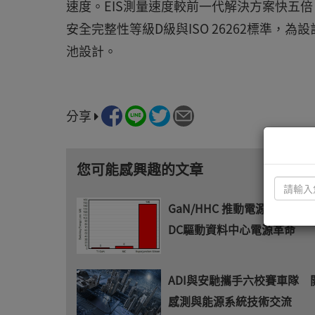
速度。EIS測量速度較前一代解決方案快五
安全完整性等級D級與ISO 26262標準
池設計。
分享
您可能感興趣的文章
GaN/HHC 推動電源架構演進 
DC驅動資料中心電源革命
ADI與安馳攜手六校賽車隊 
感測與能源系統技術交流