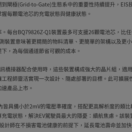
(Grid-to-Gate)生態系中的重要性持續提升，EIS
掌握每顆電池芯的充電狀態與健康狀態。
。每台BQ79826Z-Q1裝置最多可支援26顆電池芯，比
監測裝置意味著更精簡的物料清單、更簡單的架構以及更小
提下，為每個通道節省可觀的成本。
的TI通訊橋接器配合使用時，這些裝置構成強大的晶片組，適
讓工程師靈活實現一次設計、隨處部署的目標。此可擴展
加速產品上市。
的溫度範圍內皆具備小於2mV的電壓準確度，搭配更高解析度的類
充電狀態，解決EV駕駛員最大的隱憂：續航焦慮。該裝
助設計師在不損害電池健康的前提下，延長電池壽命並加快