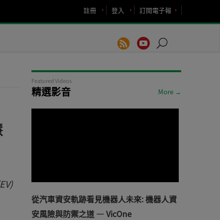
註冊
登入
訂閱電子報
Featured Videos
精選影音
More →
慧
V)
從汽車資安軌跡看見機器人未來: 機器人資
安風險與防禦之道 — VicOne