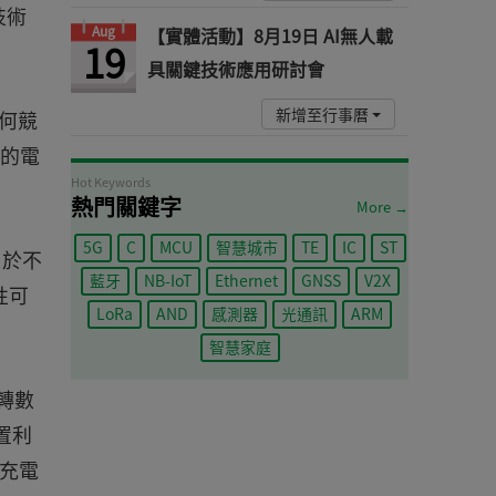
技術
Aug
【實體活動】8月19日 AI無人載
19
具關鍵技術應用研討會
新增至行事曆
任何競
的電
Hot Keywords
熱門關鍵字
More →
5G
C
MCU
智慧城市
TE
IC
ST
用於不
藍牙
NB-IoT
Ethernet
GNSS
V2X
性可
LoRa
AND
感測器
光通訊
ARM
智慧家庭
比轉數
置利
充電