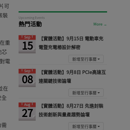
片可
該裝
Upcoming Events
熱門活動
More →
Sep
【實體活動】9月15日 電動車充
15
正在重
電暨充電樁設計解密
池芯
新增至行事曆
對電
Sep
【實體活動】9月8日 PCIe高速互
08
連關鍵技術論壇
並在
新增至行事曆
安全
Aug
【實體活動】8月27日 先進封裝
27
技術創新與量產趨勢論壇
力需
新增至行事曆