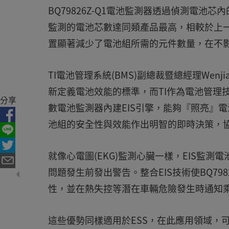
BQ79826Z-Q1電池監測器透過偵測電
監測的電池芯數達同類產品最高，相較於上一
置顯著減少了電池組所需的元件數量，在不
TI電池管理系統(BMS)副總裁暨總經理Wen
新定義電池效能的標準，而TI作為電池管理
分享
數電池監測器內建EIS引擎，能夠『照亮』
池組的安全性與效能作出明智的即時決策，
就像心電圖(EKG)監測心臟一樣，EIS監
問題發生前發出警告。整合EIS技術使BQ79
性，並在熱失控等潛在車輛危險發生時通知
這些優勢同樣適用於ESS，在此應用領域，