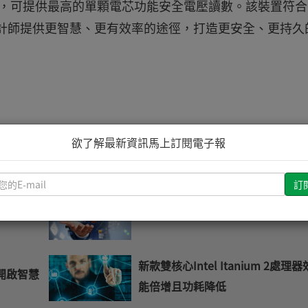
倍，可提供最高的單顆電芯功能安全電壓讀數。該裝置符合
，為設計師提供更智慧、更有效率的途徑，打造更安全、更持久
欲了解最新資訊馬上訂閱電子報
推薦文章
請
輸
800V
盛達PLC技術通過台電智慧電網測
入
您
的
E-
新款雙核心Intel Itanium 2處理器
開啟智慧
mail
能倍增且功耗降低