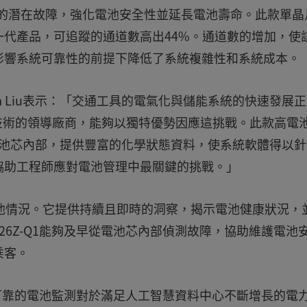
池芯內的潛在故障，強化電池安全性並延長電池壽命。此款單晶
代產品，可追蹤的通道數高出44%。通道數的增加，使
影響系統可靠性的前提下降低了系統複雜性和系統成本。
jia Liu表示：「交通工具的電氣化與儲能系統的快速發展
技術的領導廠商，能夠以獨特優勢因應這挑戰。此款高電
電池芯內部，提供豐富的化學狀態資料，使系統軟體得以針
協助工程師應對電池管理中最關鍵的挑戰。」
測電池情況。它提供持續且即時的洞察，揭示電池健康狀況，
826Z-Q1能夠及早從電池芯內部偵測故障，協助維護電池
乘客。
可靠的電池監測對於滿足人工智慧資料中心不斷增長的電