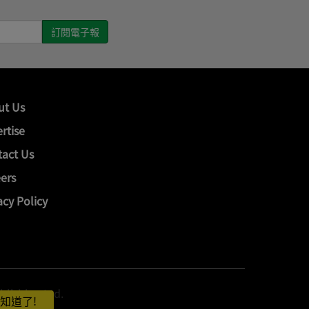
ut Us
rtise
act Us
ers
acy Policy
hing Ltd.
知道了!