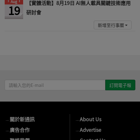
Aug
【實體活動】8月19日 AI無人載具關鍵技術應用
19
研討會
新增至行事曆
請
輸
入
您
的
→
關於新通訊
→
About Us
E-
mail
→
廣告合作
→
Advertise