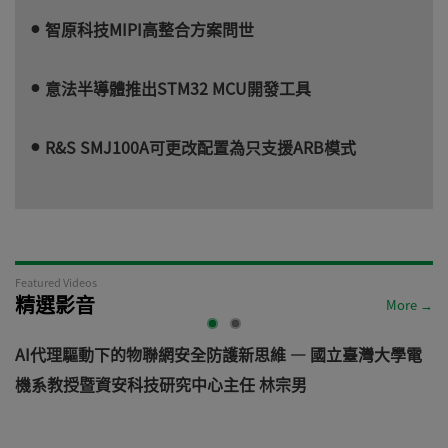
智原科技MIPI高整合方案問世
意法半導體推出STM32 MCU開發工具
R&S SMJ100A可更改配置為只支援ARB模式
Featured Videos
精選影音
More →
AI代理驅動下的物聯網安全防護新思維 — 國立臺灣大學電
機系教授暨資安科技研究中心主任 林宗男
道