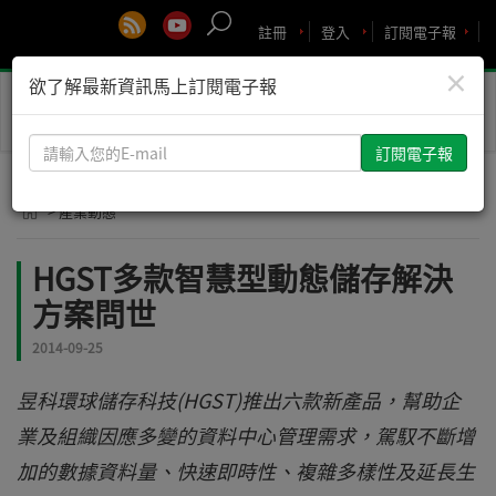
註冊
登入
訂閱電子報
×
欲了解最新資訊馬上訂閱電子報
Toggle
naviga
請
輸
入
> 產業動態
您
的
HGST多款智慧型動態儲存解決
E-
方案問世
mail
2014-09-25
昱科環球儲存科技(HGST)推出六款新產品，幫助企
業及組織因應多變的資料中心管理需求，駕馭不斷增
加的數據資料量、快速即時性、複雜多樣性及延長生