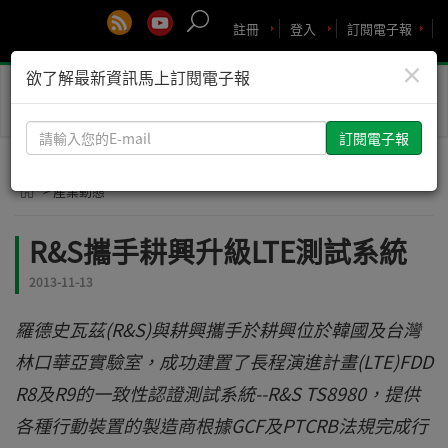
註冊
登入
訂閱電子報
×
欲了解最新資訊馬上訂閱電子報
Toggle
naviga
請
輸
入
> 產業動態
您
的
R&S攜手耕興升級LTE測試系統
E-
mail
2013-11-13
羅德史瓦茲(R&S)與耕興攜手於耕興位於韓國及台灣
林口華亞實驗室，成功建置了長程演進計畫(LTE)FDD
R8及R9的一致性認證測試系統--R&S TS8980，提供
各種行動裝置的製造商根據GCF及PTCRB法規完成行