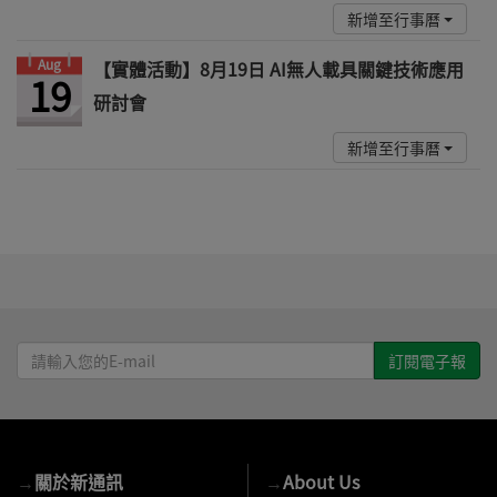
新增至行事曆
Aug
【實體活動】8月19日 AI無人載具關鍵技術應用
19
研討會
新增至行事曆
請
輸
入
您
的
→
關於新通訊
→
About Us
E-