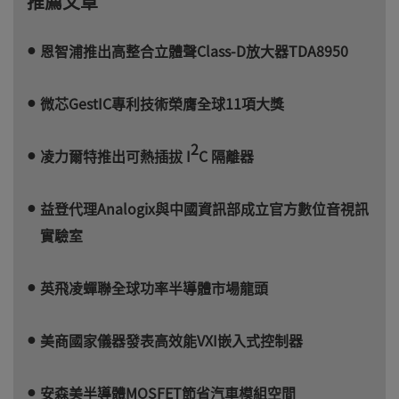
推薦文章
恩智浦推出高整合立體聲Class-D放大器TDA8950
微芯GestIC專利技術榮膺全球11項大獎
2
凌力爾特推出可熱插拔 I
C 隔離器
益登代理Analogix與中國資訊部成立官方數位音視訊
實驗室
英飛凌蟬聯全球功率半導體市場龍頭
美商國家儀器發表高效能VXI嵌入式控制器
安森美半導體MOSFET節省汽車模組空間