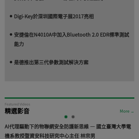
Digi-Key於深圳國際電子展2017亮相
安捷倫在N4010A中加入Bluetooth 2.0 EDR標準測試
能力
是德推出第三代參數測試解決方案
Featured Videos
精選影音
More →
AI代理驅動下的物聯網安全防護新思維 — 國立臺灣大學電
機系教授暨資安科技研究中心主任 林宗男
道