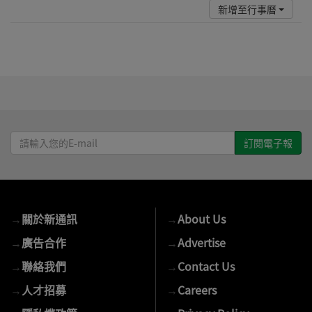
新增至行事曆
請
輸
入
您
的
→
關於新通訊
→
About Us
E-
mail
→
廣告合作
→
Advertise
→
聯絡我們
→
Contact Us
→
人才招募
→
Careers