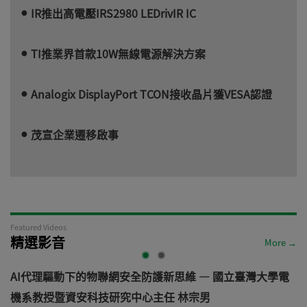
IR推出高電壓IRS2980 LEDrivIR IC
TI推業界首款10W無線電源解決方案
Analogix DisplayPort TCON接收晶片獲VESA認證
茂宣企業遷移啟事
Featured Videos
精選影音
More →
AI代理驅動下的物聯網安全防護新思維 — 國立臺灣大學電
機系教授暨資安科技研究中心主任 林宗男
道