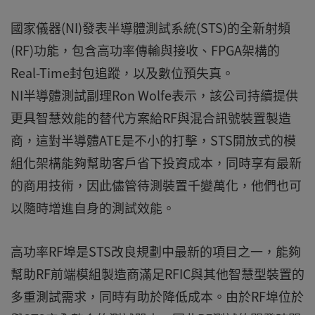
國家儀器(NI)發表半導體測試系統(STS)的全新射頻
(RF)功能，包含高功率傳輸與接收、FPGA架構的
Real-Time封包追蹤，以及數位預失真。
NI半導體測試副理Ron Wolfe表示，該公司持續提供
更具智慧效能的替代方案給RF與混合訊號裝置製造
商，這對半導體ATE是不小的打擊，STS開放式的模
組化架構能夠幫助客戶省下投資成本，同時享有最新
的商用技術，因此儘管待測裝置千變萬化，他們也可
以隨時增進自身的測試效能。
高功率RF埠是STS改良規劃中最新的項目之一，能夠
幫助RF前端模組製造商滿足RFIC與其他智慧型裝置的
多重測試需求，同時有助於降低成本。由於RF埠位於