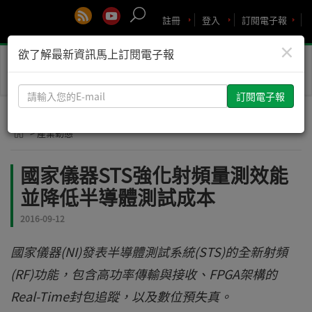
註冊
登入
訂閱電子報
×
欲了解最新資訊馬上訂閱電子報
Toggle
naviga
請
輸
入
> 產業動態
您
的
國家儀器STS強化射頻量測效能
E-
並降低半導體測試成本
mail
2016-09-12
國家儀器(NI)發表半導體測試系統(STS)的全新射頻
(RF)功能，包含高功率傳輸與接收、FPGA架構的
Real-Time封包追蹤，以及數位預失真。