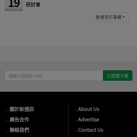
19
研討會
新增至行事曆
請
輸
入
您
的
→
關於新通訊
→
About Us
E-
mail
→
廣告合作
→
Advertise
→
聯絡我們
→
Contact Us