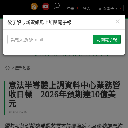
註冊
登入
訂閱電子報
×
欲了解最新資訊馬上訂閱電子報
Toggle
naviga
請
輸
入
🚨2029 PQC危機倒數！你準備好面對衝擊了嗎？
您
的
> 產業動態
E-
mail
意法半導體上調資料中心業務營
收目標 2026年預期達10億美
元
2026-06-04
鑑於AI基礎設施帶動的需求持續強勁，且產能擴充進