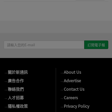
請
輸
入
您
的
→
關於新通訊
→
About Us
E-
mail
→
廣告合作
→
Advertise
→
聯絡我們
→
Contact Us
→
人才招募
→
Careers
→
隱私權政策
→
Privacy Policy