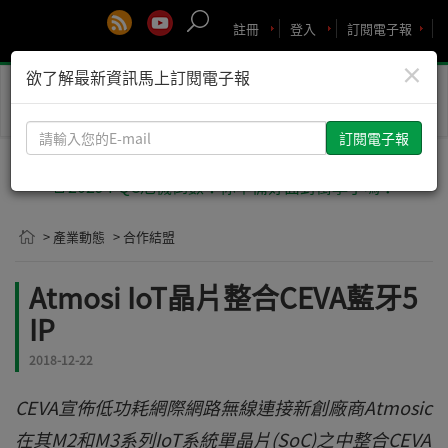
註冊
登入
訂閱電子報
×
欲了解最新資訊馬上訂閱電子報
Toggle
naviga
請
輸
入
🚨2029 PQC危機倒數！你準備好面對衝擊了嗎？
您
的
> 產業動態
> 合作結盟
E-
mail
Atmosi IoT晶片整合CEVA藍牙5
IP
2018-12-22
CEVA宣佈低功耗網際網路無線連接新創廠商Atmosic
在其M2和M3系列IoT系統單晶片(SoC)之中整合CEVA