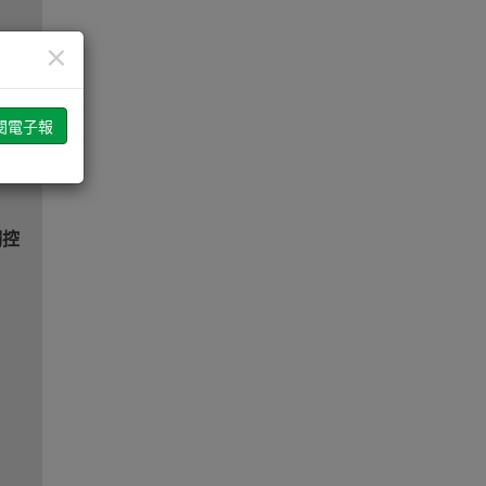
帶來
×
車續
觸控