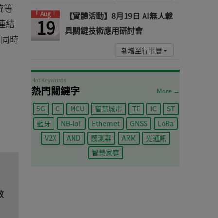
統等
Aug
【實體活動】8月19日 AI無人載
19
連結
具關鍵技術應用研討會
，同時
新增至行事曆
Hot Keywords
熱門關鍵字
More →
5G
C
MCU
智慧城市
TE
IC
ST
藍牙
NB-IoT
Ethernet
GNSS
LoRa
V2X
AND
感測器
ARM
光通訊
智慧家庭
效