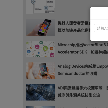
機器人開發者需整合感知、控
算以加速產品化進程
Microchip推出VectorBlox 3.
Accelerator SDK 加速
Analog Devices完成對Empo
Semiconductor的收購
ADI與安馳攜手六校賽車隊 
感測與能源系統技術交流