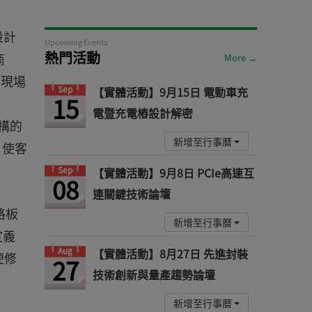
設計
Upcoming Events
熱門活動
商
More →
何現場
Sep
【實體活動】9月15日 電動車充
15
電暨充電樁設計解密
架構的
新增至行事曆
，使客
Sep
【實體活動】9月8日 PCIe高速互
08
連關鍵技術論壇
路板
新增至行事曆
定義
Aug
【實體活動】8月27日 先進封裝
便修
27
技術創新與量產趨勢論壇
新增至行事曆