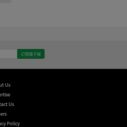
ut Us
rtise
act Us
ers
acy Policy