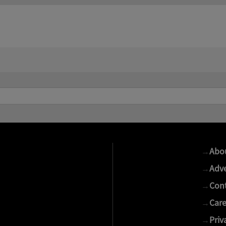
→
Abo
→
Adve
→
Cont
→
Care
→
Priv