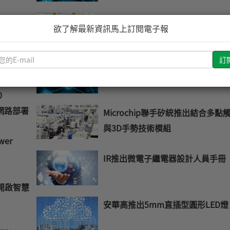
凱譜華科技KEPServerEX 6為企業
欲了解最新資訊馬上訂閱電子報
工業自動化數據
制與運
請
ADI BMS/A2B IC延長VOLVO電動
輸
入
航力
您
0
的
神經網路部署
Microchip聯手矽統推出結合多點
E-
與3D手勢技術模組
mail
wer
IR推出微電子繼電器設計人員手冊
開啟智慧
安華高推出5mm直插型圓形LED燈