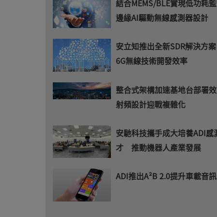
結合MEMS/BLE實現低功耗監
邊緣AI驅動無線感測器設計
安立知推出全新SDR解決方
6G無線技術開發效率
整合式架構加速基地台部署效
射頻設計迎戰複雜化
安馳科技攜手成大培養ADI感
才 推動機器人產業發展
ADI推出A²B 2.0提升車載音