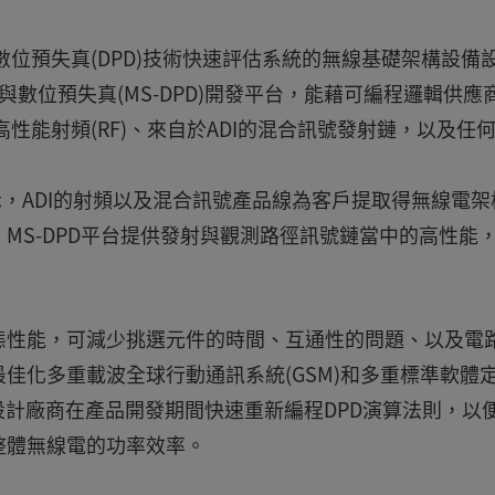
用數位預失真(DPD)技術快速評估系統的無線基礎架構設備
與數位預失真(MS-DPD)開發平台，能藉可編程邏輯供應
整合高性能射頻(RF)、來自於ADI的混合訊號發射鏈，以及任
ter表示，ADI的射頻以及混合訊號產品線為客戶提取得無線電
MS-DPD平台提供發射與觀測路徑訊號鏈當中的高性能
。
態性能，可減少挑選元件的時間、互通性的問題、以及電
佳化多重載波全球行動通訊系統(GSM)和多重標準軟體
A使設計廠商在產品開發期間快速重新編程DPD演算法則，以
整體無線電的功率效率。