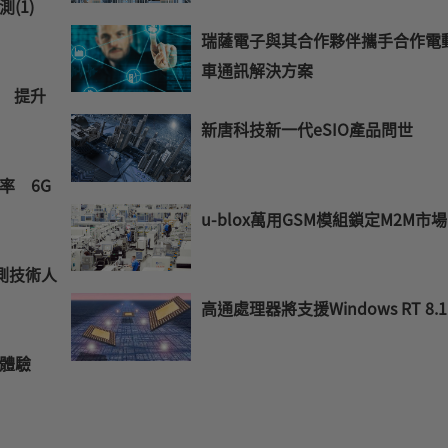
測(1)
瑞薩電子與其合作夥伴攜手合作電
車通訊解決方案
案 提升
新唐科技新一代eSIO產品問世
率 6G
u-blox萬用GSM模組鎖定M2M市場
測技術人
高通處理器將支援Windows RT 8.1
訊體驗