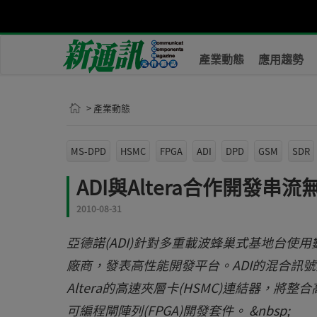
產業動態
應用趨勢
> 產業動態
MS-DPD
HSMC
FPGA
ADI
DPD
GSM
SDR
ADI與Altera合作開發串
2010-08-31
亞德諾(ADI)針對多重載波蜂巢式基地台使
廠商，發表高性能開發平台。ADI的混合訊號
Altera的高速夾層卡(HSMC)連結器，將
可編程閘陣列(FPGA)開發套件。 &nbsp;