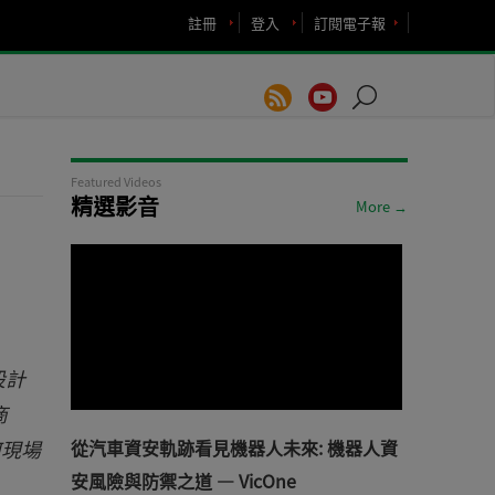
註冊
登入
訂閱電子報
Featured Videos
精選影音
More →
設計
商
何現場
從汽車資安軌跡看見機器人未來: 機器人資
安風險與防禦之道 — VicOne