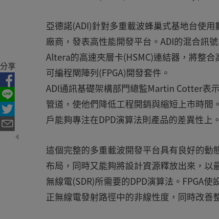
亞德諾(ADI)針對多重載波蜂巢式基地台使
廠商，發表高性能開發平台。ADI的混合訊號
Altera的高速夾層卡(HSMC)連結器，將
分享
可編程閘陣列(FPGA)開發套件。
ADI通訊基礎架構部門總監Martin Cot
管道，使他們降低工程開銷與縮短上市時間。
戶能夠專注在DPD演算法則產品的差異性上
這個完整的多重載波開發平台具有良好的動
布局，同時又能夠將設計資源釋放出來，以最
無線電(SDR)所需要的DPD演算法。FPG
正無線電發射路徑中的非線性度，同時改善