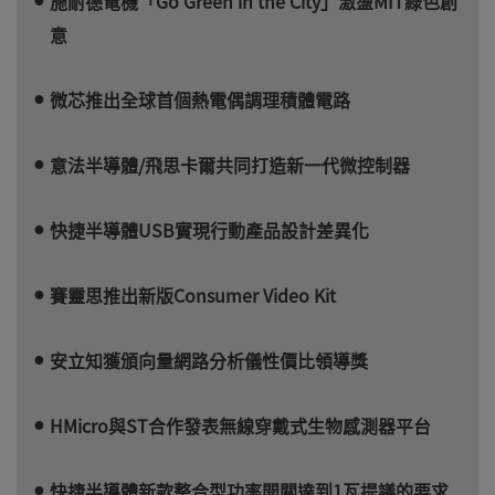
施耐德電機「Go Green in the City」激盪MIT綠色創
意
微芯推出全球首個熱電偶調理積體電路
意法半導體/飛思卡爾共同打造新一代微控制器
快捷半導體USB實現行動產品設計差異化
賽靈思推出新版Consumer Video Kit
安立知獲頒向量網路分析儀性價比領導獎
HMicro與ST合作發表無線穿戴式生物感測器平台
快捷半導體新款整合型功率開關達到1瓦提議的要求