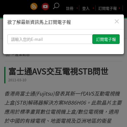
註冊
登入
訂閱電子報
×
欲了解最新資訊馬上訂閱電子報
Toggle
naviga
請
輸
入
> 產業動態
您
的
富士通AVS交互電視STB問世
E-
mail
2011-03-10
香港商富士通(Fujitsu)發表其新一代AVS互動電視機
上盒(STB)解碼器解決方案MB86H06。此款晶片主要
應用於標準畫質數位電視機上盒/數位電視機，適用
於中國的有線電視、地面電視及亞洲地區的衛星