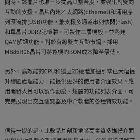
同時，該晶片也進一步提高其整合度，並強化對雙向
互動的支援。晶片內建乙太網路(Ethernet)和通用序
列匯流排(USB)功能，能支援多通道串列快閃(Flash)
和單晶片DDR2記憶體，可製作二層機板，並內建
QAM解調功能。對於有線雙向互動市場，採用
MB86H06晶片可將整機的BOM成本降至最低。
另外，高效能的CPU和獨立2D硬體加速引擎已大幅提
升繪圖處理能力，能提供更好的使用者介面效果。應
用開發人員可以製作動感、炫麗的功能列表介面，可
完美展現出交互瀏覽器及中介軟體的各種特效功能。
值得一提的是，此款晶片創新地將高畫質多媒體介面