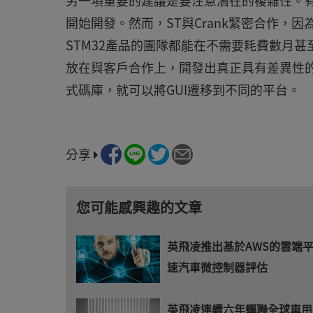
另一項重要的建議是要注意潛在的複雜性。有些
開始開發。然而，ST與Crank緊密合作，
STM32產品的團隊都能在不需要耗費數月
放在與客戶合作上，開發出真正具有差異性的功
式碼庫，就可以將GUI遷移到不同的平台。
分享
您可能感興趣的文章
英飛凌推出基於AWS的雲端
速汽車微控制器評估
英飛凌連續六年蟬聯全球車用