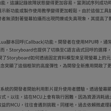
影片的功能，這讓記錄故障狀態變得更加容易。當測試序列成功
展示新功能或製作使用教學變得更加輕鬆。由於這個工具
發者無須對著螢幕拍攝而出現閃爍或失真現象，其提高了
Lua腳本回呼(Callback)功能。開發者在使用MPU時，通
，Storyboard也提供了切換至C語言函式回呼的選擇
Storyboard如何透過固定資料模型來呈現螢幕上的
計理念突顯了這個框架的高度彈性，為開發全新應用開啟了
入門系統的開發者開始利用影片提升使用者體驗。透過螢幕
式。以往，這在MCU上會有執行困難，因為資源消耗過
益的MCU，往往會遇到挑戰。同樣地，過去依賴微處理