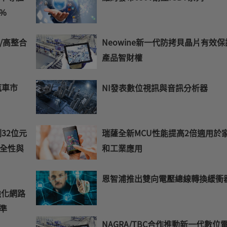
%
/高整合
Neowine新一代防拷貝晶片有效保
產品智財權
汽車市
NI發表數位視訊與音訊分析器
列32位元
瑞薩全新MCU性能提高2倍適用於
全性與
和工業應用
恩智浦推出雙向電壓總線轉換緩衝
強化網路
標準
NAGRA/TBC合作推動新一代數位