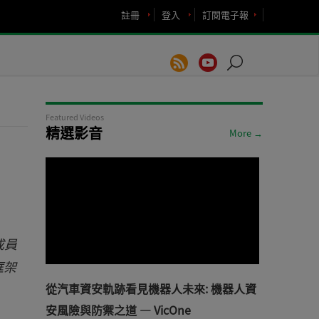
註冊
登入
訂閱電子報
Featured Videos
精選影音
More →
成員
框架
從汽車資安軌跡看見機器人未來: 機器人資
安風險與防禦之道 — VicOne