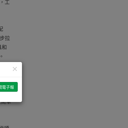
d，工
配
一步拉
具和
。
×
容易在
例。
發進
更簡單