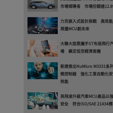
市場領導者 市場份額達12.8
力克嵌入式設計挑戰 高效能
周邊MCU創未來
大聯大詮鼎攜手ST布局飛行
場 鎖定低空經濟商機
新唐推出NuMicro M3331系
微控制器 強化工業自動化安
效能
英飛凌升級汽車MCU產品以
安全 符合ISO/SAE 21434