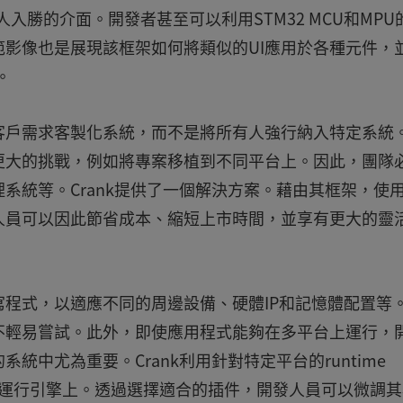
引人入勝的介面。開發者甚至可以利用STM32 MCU和MPU
影像也是展現該框架如何將類似的UI應用於各種元件，
。
客戶需求客製化系統，而不是將所有人強行納入特定系統
更大的挑戰，例如將專案移植到不同平台上。因此，團隊
系統等。Crank提供了一個解決方案。藉由其框架，使
人員可以因此節省成本、縮短上市時間，並享有更大的靈
程式，以適應不同的周邊設備、硬體IP和記憶體配置等
不輕易嘗試。此外，即使應用程式能夠在多平台上運行，
中尤為重要。Crank利用針對特定平台的runtime
負擔轉移到運行引擎上。透過選擇適合的插件，開發人員可以微調