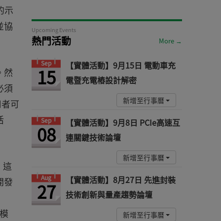
的示
並協
Upcoming Events
熱門活動
More →
Sep
【實體活動】9月15日 電動車充
15
。然
電暨充電樁設計解密
必須
新增至行事曆
用者可
活
Sep
【實體活動】9月8日 PCIe高速互
08
連關鍵技術論壇
新增至行事曆
。這
Aug
【實體活動】8月27日 先進封裝
開發
27
技術創新與量產趨勢論壇
其模
新增至行事曆