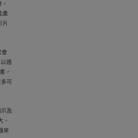
時，
能產
影片
常會
，以適
元素，
更多可
顯示及
大，
器來