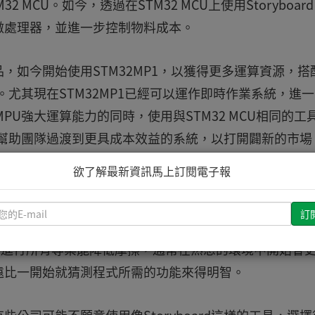
MCU。如今，透過在STM32 MCU上使用Storyboar
微處理器，並進一步控制物料成本。
產品，如今開始使用STM32MP1，以獲得更多運算資源，搭
時間。尤其現在STM32MP1已經可以運作即時作業系統，進
PU強大運算能力的同時，使用與STM32 MCU相同的工
d也能幫助團隊過渡到更具成本效益的系統，以打開闢新的市場
欲了解最新資訊馬上訂閱電子報
出了一些建議。其中一項建議是從建置影像檔開始。團隊很
能解決這些問題，因為它提供了可重複使用的概念驗證範
請
期測試他們的GUI，以取獲得寶貴的反饋意見，加速開
輸
入
平台進行所有專案能降低摩擦，通常在熟悉的環境中開始會
您
遠比一開始就猜測程式所需的功能來得明智。
的
E-
mail