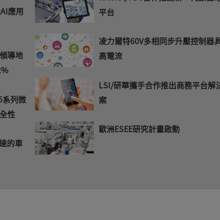
AI應用
平台
凌力爾特60V多相同步升壓控制器
領導地
高電流
2%
LSI/研華攜手合作推出商務平台解
5系列微
案
全性
歐洲ESEE研究計畫啟動
加速的車