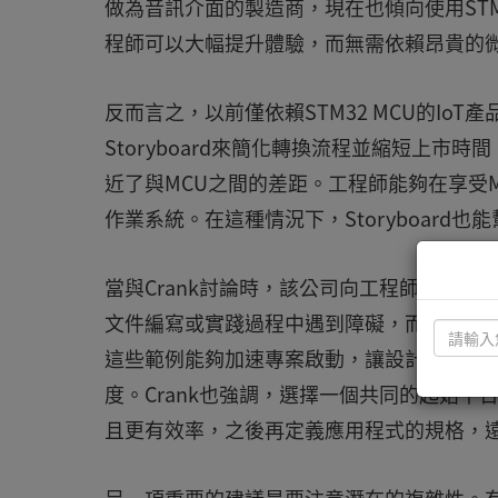
做為音訊介面的製造商，現在也傾向使用STM32 
程師可以大幅提升體驗，而無需依賴昂貴的
反而言之，以前僅依賴STM32 MCU的IoT
Storyboard來簡化轉換流程並縮短上市
近了與MCU之間的差距。工程師能夠在享受M
作業系統。在這種情況下，Storyboar
當與Crank討論時，該公司向工程師們提
文件編寫或實踐過程中遇到障礙，而評估板
這些範例能夠加速專案啟動，讓設計師能夠早
度。Crank也強調，選擇一個共同的起始
且更有效率，之後再定義應用程式的規格，