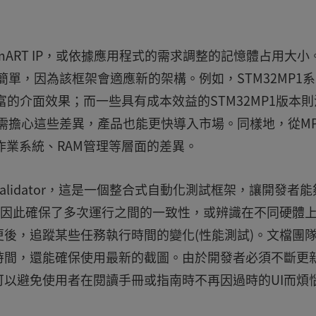
omART IP，或依據應用程式的需求調整的記憶體占用大小
簡單，因為該框架會適應新的架構。例如，STM32MP1
的介面效果；而一些具有成本效益的STM32MP1版本則
程師無需擔心這些差異，產品也能更快導入市場。同樣地，從M
作業系統、RAM管理等層面的差異。
加了Validator，這是一個整合式自動化測試框架，讓開發者
架因此確保了多次運行之間的一致性，或辨識在不同硬體
後，追蹤某些任務執行時間的變化(性能測試)。文檔團
時間，還能確保使用最新的截圖。由於開發者必須不斷更
以避免使用者在閱讀手冊或指南時不再因過時的UI而煩