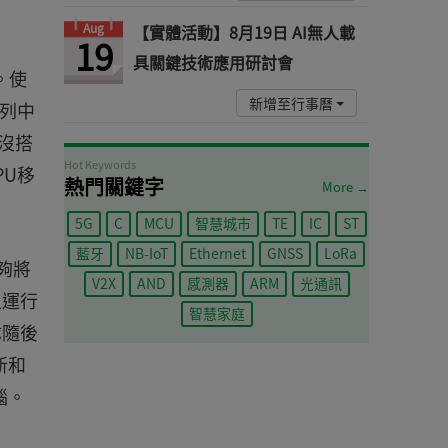
Aug
【實體活動】8月19日 AI無人載
19
具關鍵技術應用研討會
。使
新增至行事曆
系列中
沒搭
Hot Keywords
PU移
熱門關鍵字
More →
5G
C
MCU
智慧城市
TE
IC
ST
藍牙
NB-IoT
Ethernet
GNSS
LoRa
能夠將
V2X
AND
感測器
ARM
光通訊
上運行
智慧家庭
隊隨後
新和
惱。