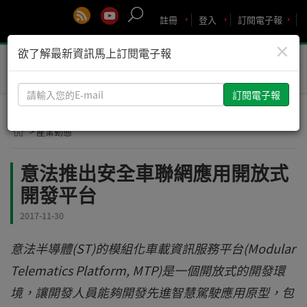
註冊
登入
訂閱電子報
×
欲了解最新資訊馬上訂閱電子報
Toggle
naviga
請
輸
入
> 產業動態
您
的
意法推出安全車聯網應用開放式
E-
mail
開發平台
2017-11-30
意法半導體(ST)的模組化車載資訊服務平台(Modular
Telematics Platform, MTP)是一個開放式的開發環
境，讓開發人員能夠開發先進智慧駕駛應用原型，包