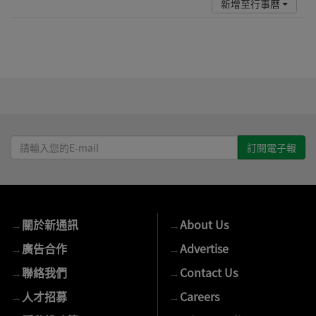
請
輸
入
您
的
→
關於新通訊
→
About Us
E-
mail
→
廣告合作
→
Advertise
→
聯絡我們
→
Contact Us
→
人才招募
→
Careers
→
隱私權政策
→
Privacy Policy