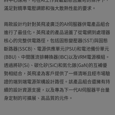
滿足對精準電壓調節和強大散熱性能的要求。
兩款設計均針對英飛凌廣泛的AI伺服器供電產品組合
進行了最佳化。英飛凌的產品涵蓋了從電網到處理器
核心的完整供電路徑，包括固態變壓器(SST)與固態
斷路器(SSCB)、電源供應單元(PSU)和電池備份單元
(BBU)、中間匯流排轉換器(IBC)以及VRM電源模組。
透過將矽(Si)、碳化矽(SiC)和氮化鎵(GaN)的互補優
勢相結合，英飛凌為客戶提供了一條清晰且經市場驗
證的端到端電源架構設計路徑。該產品組合還擁有持
續的設計資源支援，以及專為下一代AI伺服器平台量
身定制的可擴展、高品質的元件。