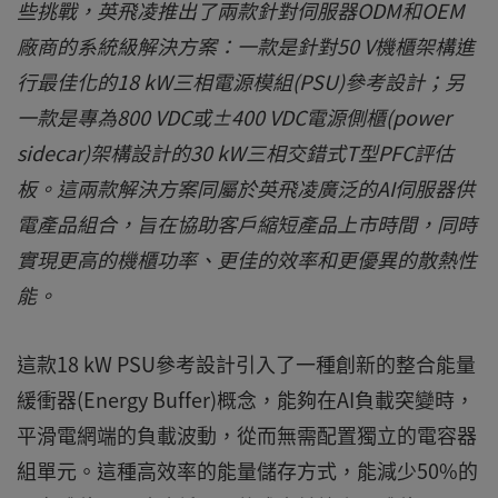
些挑戰，英飛凌推出了兩款針對伺服器ODM和OEM
廠商的系統級解決方案：一款是針對50 V機櫃架構進
行最佳化的18 kW三相電源模組(PSU)參考設計；另
一款是專為800 VDC或±400 VDC電源側櫃(power
sidecar)架構設計的30 kW三相交錯式T型PFC評估
板。這兩款解決方案同屬於英飛凌廣泛的AI伺服器供
電產品組合，旨在協助客戶縮短產品上市時間，同時
實現更高的機櫃功率、更佳的效率和更優異的散熱性
能。
這款18 kW PSU參考設計引入了一種創新的整合能量
緩衝器(Energy Buffer)概念，能夠在AI負載突變時，
平滑電網端的負載波動，從而無需配置獨立的電容器
組單元。這種高效率的能量儲存方式，能減少50%的