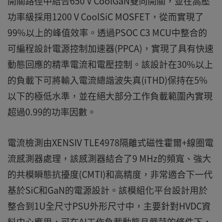
開關路徑中結合650 V CoolGaN雙向開關，並在高壓
功率級採用1200 V CoolSiC MOSFET，從而實現了
99%以上的峰值效率。透過PSOC C3 MCU中整合的
可編程設計電源控制加速器(PPCA)，實現了具有快速
動態回應的精準電流和電壓控制。該設計在30%以上
的負載下可將輸入電流總諧波失真(iTHD)保持在5%
以下的極低水準，並在絕大部分工作負載範圍內實現
超過0.99的功率因數。
電流檢測由XENSIV TLE4978隔離式磁性霍爾+線圈電
流感測器處理，該感測器結合了9 MHz的頻寬、強大
的共模瞬態抗擾度(CMTI)和高精度，非常適合下一代
基於SiC和GaN的電源設計。該模組化平台設計用於
整合到1U全尺寸PSU外形尺寸中，主要針對HVDC資
料中心應用，可在AI工作負載動態且嚴苛的條件下，