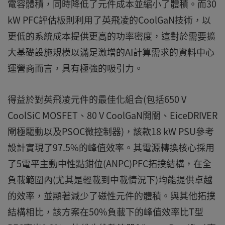
電容體積，同時降低了元件成本並縮小了體積。而30
kW PFC評估板則利用了英飛凌的CoolGaN技術，以
更低的系統成本提供更高的功率密度，這對於需要擴
大基礎設施規模以滿足激增的AI計算需求的資料中心
運營商而言，具有極強的吸引力。
得益於對英飛凌元件的最佳化組合(包括650 V
CoolSiC MOSFET、80 V CoolGaN開關、EiceDRIVER
閘極驅動以及PSOC微控制器)，該款18 kW PSU參考
設計實現了97.5%的峰值效率。其電源轉換核心採用
了5電平主動中性點鉗位(ANPC)PFC拓撲結構，在全
負載範圍內(尤其是輕載到中載情況下)均能提供卓越
的效率，並顯著減少了磁性元件的體積。與其他拓撲
結構相比，該方案在50%負載下的峰值效率比T型