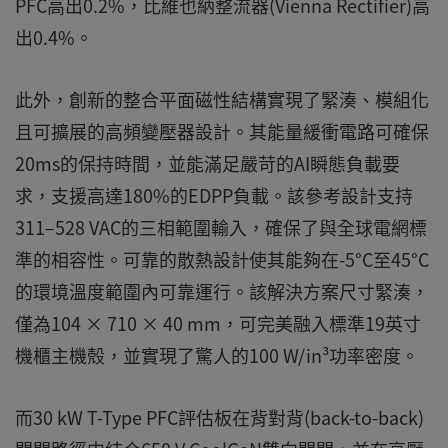
PFC高出0.2%，比維也納整流器(Vienna Rectifier)高
出0.4%。
此外，創新的整合平面磁性結構實現了緊湊、模組化
且可擴展的高頻變壓器設計。其能量緩衝電路可確保
20ms的保持時間，並能滿足嚴苛的AI瞬態負載要
求，支援高達180%的EDPP負載。該參考設計支持
311–528 VAC的三相範圍輸入，確保了與全球電網標
準的相容性。可靠的散熱設計使其能夠在-5°C至45°C
的環境溫度範圍內可靠運行。該解決方案尺寸緊湊，
僅為104 × 710 × 40 mm，可完美融入標準19英寸
機櫃主機殼，並實現了驚人的100 W/in³功率密度。
而30 kW T-Type PFC評估板在背對背(back-to-back)