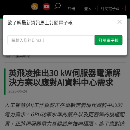
註冊
登入
訂閱電子報
×
欲了解最新資訊馬上訂閱電子報
Toggle
naviga
請
輸
入
> 產業動態
您
的
英飛凌推出30 kW伺服器電源解
E-
決方案以應對AI資料中心需求
mail
2026-06-24
人工智慧(AI)工作負載正在重新定義現代資料中心的
電力需求。GPU功率水準的飆升以及更密集的機櫃配
置，正將伺服器電力基礎設施推向極限。為了應對這