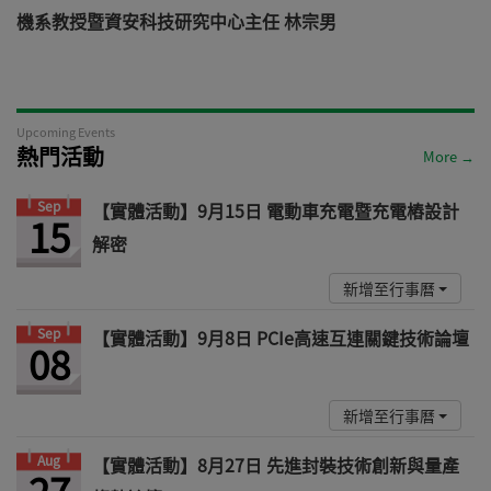
機系教授暨資安科技研究中心主任 林宗男
道
Upcoming Events
熱門活動
More →
Sep
【實體活動】9月15日 電動車充電暨充電樁設計
15
解密
新增至行事曆
Sep
【實體活動】9月8日 PCIe高速互連關鍵技術論壇
08
新增至行事曆
Aug
【實體活動】8月27日 先進封裝技術創新與量產
27