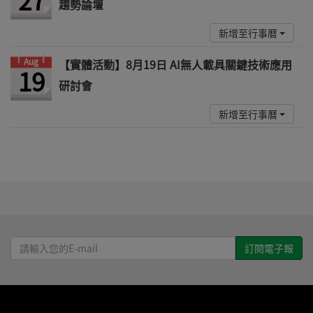
趨勢論壇
新增至行事曆
Aug
【實體活動】8月19日 AI無人載具關鍵技術應用
19
研討會
新增至行事曆
請
輸
入
您
的