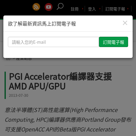
註冊
登入
訂閱電子報
×
欲了解最新資訊馬上訂閱電子報
Toggle
naviga
請
輸
入
> 產業動態
您
的
PGI Accelerator編譯器支援
E-
AMD APU/GPU
mail
2013-07-30
意法半導體(ST)高性能運算(High Performance
Computing, HPC)編譯器供應商Portland Group發布
可支援OpenACC API的Beta版PGI Accelerator