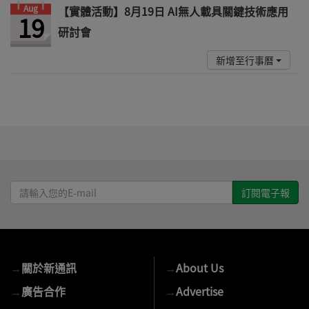
Aug
【實體活動】8月19日 AI無人載具關鍵技術應用
19
研討會
新增至行事曆
請
輸
入
您
的
→
關於新通訊
→
About Us
E-
mail
→
廣告合作
→
Advertise