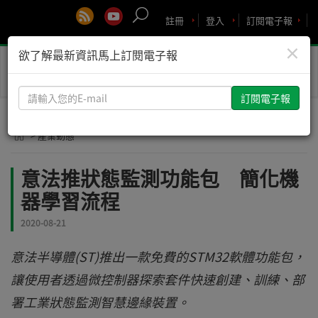
註冊
登入
訂閱電子報
×
欲了解最新資訊馬上訂閱電子報
Toggle
naviga
請
輸
入
> 產業動態
您
的
意法推狀態監測功能包 簡化機
E-
器學習流程
mail
2020-08-21
意法半導體(ST)推出一款免費的STM32軟體功能包，
讓使用者透過微控制器探索套件快速創建、訓練、部
署工業狀態監測智慧邊緣裝置。