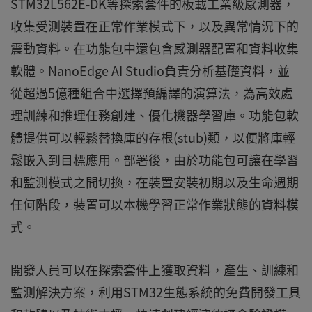
STM32L562E-DK等探索套件的板載工業級感測器，
收集受測裝置在正常作業模式下，以及異常情況下的
震動資料。在功能包中還包含感測器配置和資料收集
軟體。NanoEdge AI Studio負責分析基礎資料，並
從超過5億種組合中選擇預編譯的演算法，為高效處
理訓練和推理任務創建、優化機器學習庫。功能包軟
體提供可以輕鬆替換庫的存根(stub)類，以便將庫輕
鬆嵌入到目標應用。部署後，由於功能包可讓在學習
和監測模式之間切換，在裝置安裝初期以及生命週期
任何階段，裝置可以本機學習正常作業狀態的資料模
式。
開發人員可以在探索套件上獲取資料，產生、訓練和
監測解決方案，利用STM32生態系統的免費開發工具