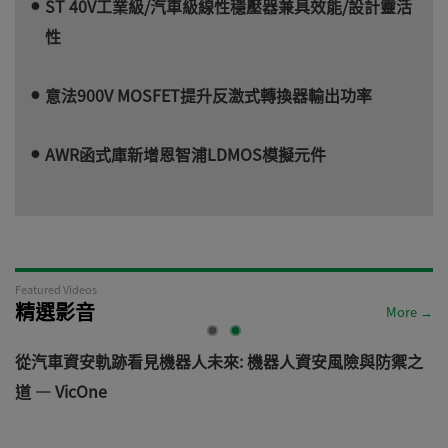
ST 40V工業級/汽車級線性穩壓器兼具效能/設計靈活
性
意法900V MOSFET提升反激式轉換器輸出功率
AWR函式庫新增恩智浦LDMOS模擬元件
Featured Videos
精選影音
More →
電
從汽車資安軌跡看見機器人未來: 機器人資安風險與防禦之
道 — VicOne