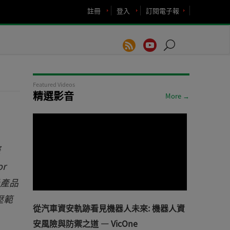
註冊
登入
訂閱電子報
Featured Videos
精選影音
More →
際
r
級產品
壓範
從汽車資安軌跡看見機器人未來: 機器人資
安風險與防禦之道 — VicOne