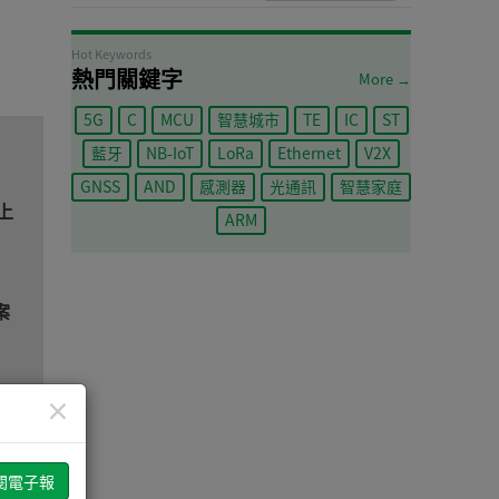
Hot Keywords
熱門關鍵字
More →
5G
C
MCU
智慧城市
TE
IC
ST
藍牙
NB-IoT
LoRa
Ethernet
V2X
GNSS
AND
感測器
光通訊
智慧家庭
上
ARM
案
×
卡