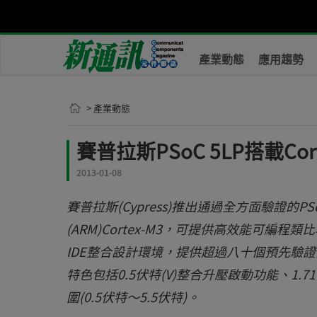
產業動態
應用趨勢
> 產業動態
賽普拉斯PSoC 5LP搭載Cor
2013-01-08
賽普拉斯(Cypress)推出通過全方面驗證的
(ARM)Cortex-M3，可提供高效能可編程類比
IDE整合設計環境，提供超過八十個預先驗
特色包括0.5伏特(V)整合升壓啟動功能、1
圍(0.5伏特～5.5伏特)。