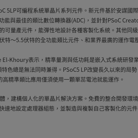
PSoC 5LP可編程系統單晶片系列元件。新元件基於安謀國
功能與最佳的類比數位轉換器(ADC)，並針對PSoC Creato
證的可量產元件，能彈性地設計各種客製化系統。其他同
.71伏特～5.5伏特的全功能類比元件、和業界最廣的運作電
 El-Khoury表示，精準量測與低功耗是嵌入式系統研發
色總是無法同時兼得。PSoC5 LP改變長久以來的局勢
的高精準類比應用僅須使用一顆單蕊電池就能運作。
C可編程硬體，建構個人化的單晶片解決方案。免費的整合開發環
且快速地設定處理器組態，並製造與複製自己客製化的元件