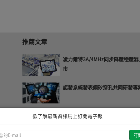
推薦文章
凌力爾特3A/4MHz同步降壓穩壓器
市
諾發系統發表銅矽穿孔共同研發專
美國內政部採用飛利浦感應式智慧
欲了解最新資訊馬上訂閱電子報
晶片技術
請