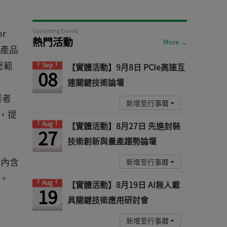
際
r
Upcoming Events
熱門活動
More →
級產品
壓範
Sep
【實體活動】9月8日 PCIe高速互
08
連關鍵技術論壇
業者
新增至行事曆
，提
Aug
【實體活動】8月27日 先進封裝
27
技術創新與量產趨勢論壇
境內含
新增至行事曆
。
Aug
【實體活動】8月19日 AI無人載
19
具關鍵技術應用研討會
新增至行事曆