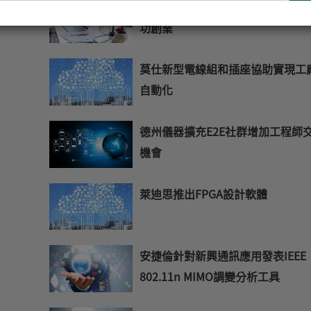
輸
Intel Joule實現物聯網設計理念與
入
功創業
您
的
E-
莫仕新型電線組和插座協助實現工
mail
自動化
德州儀器擴充E2E社群增加工程師
機會
萊迪思推出FPGA設計軟體
安捷倫針對新興通訊應用發表IEEE
802.11n MIMO調變分析工具