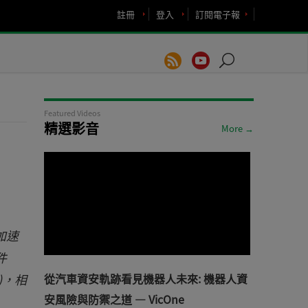
註冊
登入
訂閱電子報
Featured Videos
精選影音
More →
加速
件
)，相
從汽車資安軌跡看見機器人未來: 機器人資
安風險與防禦之道 — VicOne