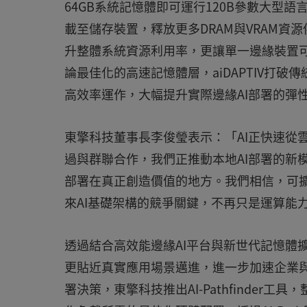
64GB系統記憶體即可運行120B參數大型語言
載至儲存裝置，釋放更多DRAM與VRAM資
升整體系統資源利用率，更讓單一邊緣裝置可同
論最佳化的高速記憶體層，aiDAPTIV打
高效率運作，大幅提升實際邊緣AI部署的彈
東擎科技董事長李俊瑩表示：「AI正快速從
過與群聯合作，我們正推動本地AI部署的新
部署在真正創造價值的地方。我們相信，可擴
來AI基礎架構的競爭關鍵，不再只是運算能
透過結合高效能邊緣AI平台與新世代記憶體
更貼近真實應用場景邁進，進一步加速企業與
署決策，東擎科技推出AI-Pathfinder工