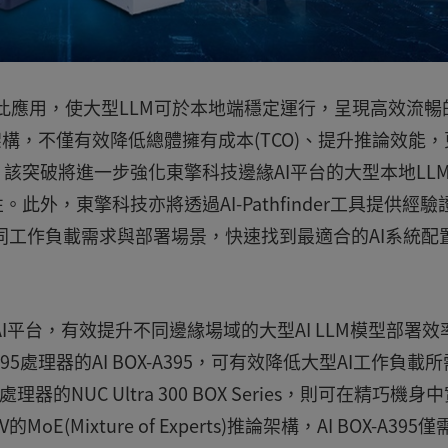
步展示此應用，使大型LLM可於本地端穩定運行，呈現高效流暢
架構，不僅有效降低總體擁有成本(TCO)、提升推論效能，
該突破將進一步強化東擎科技邊緣AI平台的大型本地LL
外，東擎科技亦將透過AI-Pathfinder工具提供經驗
據不同工作負載需求與部署場景，快速找到最適合的AI系統配
AI平台，有效提升不同邊緣場域的大型AI LLM模型部署效
+ 395處理器的AI BOX-A395，可有效降低大型AI工作負載
3處理器的NUC Ultra 300 BOX Series，則可在精巧機身
(Mixture of Experts)推論架構，AI BOX-A395僅