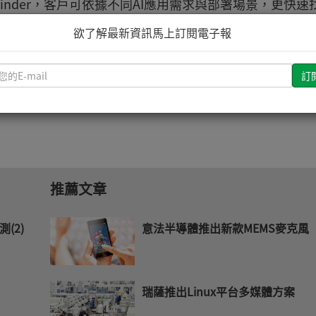
finder，客戶可依據不同AI應用需求與部署場景，更快速
欲了解最新資訊馬上訂閱電子報
台配置方案，請造訪東擎科技官方網站
請
輸
入
您
的
E-
mail
推薦文章
測(2)
意法半導體推出新款MEMS麥克風
瑞薩推出Linux平台多媒體方案