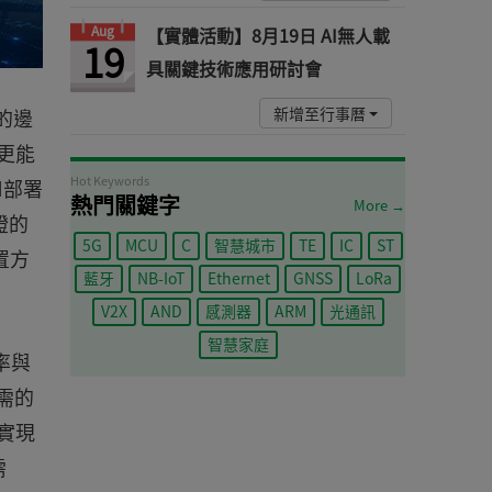
Aug
【實體活動】8月19日 AI無人載
19
具關鍵技術應用研討會
新增至行事曆
的邊
更能
Hot Keywords
M部署
熱門關鍵字
More →
證的
5G
MCU
C
智慧城市
TE
IC
ST
置方
藍牙
NB-IoT
Ethernet
GNSS
LoRa
V2X
AND
感測器
ARM
光通訊
智慧家庭
率與
所需的
中實現
需