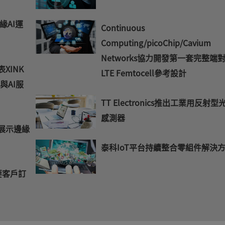
緣AI運
Continuous
Computing/picoChip/Cavium
Networks協力開發第一套完整端
表XINK
LTE Femtocell參考設計
與AI服
TT Electronics推出工業用反射型
感測器
 展示邊緣
泰科IoT平台持續整合零組件解決
要客戶訂