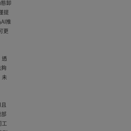
動態卸
僅提
AI推
可更
。透
能夠
。未
用且
速部
同工