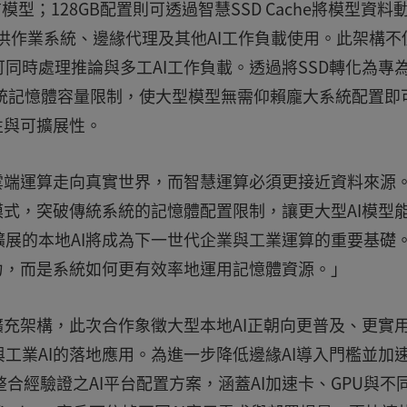
模型；128GB配置則可透過智慧SSD Cache將模型資料
源供作業系統、邊緣代理及其他AI工作負載使用。此架構不
時處理推論與多工AI工作負載。透過將SSD轉化為專為
破傳統記憶體容量限制，使大型模型無需仰賴龐大系統配置即
性與可擴展性。
雲端運算走向真實世界，而智慧運算必須更接近資料來源
模式，突破傳統系統的記憶體配置限制，讓更大型AI模型
展的本地AI將成為下一世代企業與工業運算的重要基礎
力，而是系統如何更有效率地運用記憶體資源。」
擴充架構，此次合作象徵大型本地AI正朝向更普及、更實
工業AI的落地應用。為進一步降低邊緣AI導入門檻並加
具，整合經驗證之AI平台配置方案，涵蓋AI加速卡、GPU與不