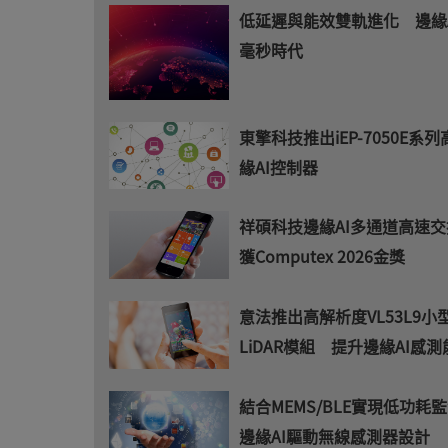
低延遲與能效雙軌進化 邊緣
毫秒時代
東擎科技推出iEP-7050E系
緣AI控制器
祥碩科技邊緣AI多通道高速
獲Computex 2026金獎
意法推出高解析度VL53L9小
LiDAR模組 提升邊緣AI感測
結合MEMS/BLE實現低功耗監
邊緣AI驅動無線感測器設計