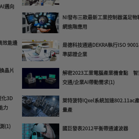
AI邁向
NI發布三款最新工業控制器滿足物
網進階應用
列高效能邊
是德科技通過DEKRA執行ISO 900
準認證企業
交換晶片
解密2023工業電腦產業機會點 智
交通/企業AI帶動需求(1)
型化3D
萊特菠特IQxel系統加速802.11ac
能力
量產
測(1)
國巨發表2012平衡帶通濾波器