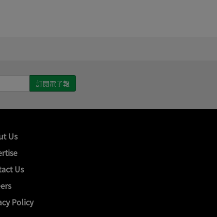
ut Us
rtise
act Us
ers
acy Policy