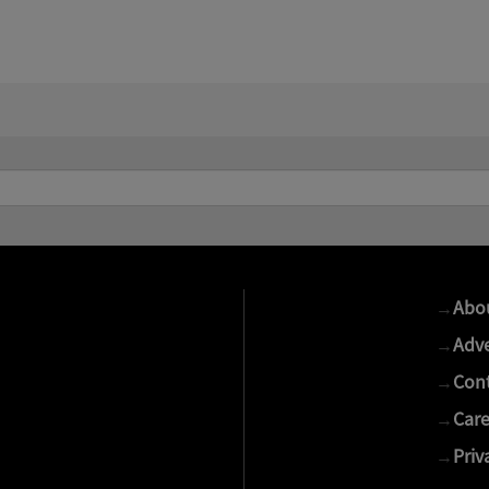
→
Abo
→
Adve
→
Cont
→
Care
→
Priv