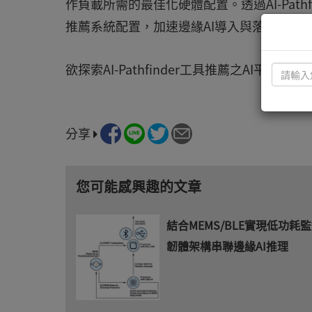
作負載所需的最佳化硬體配置。透過AI-Path
推薦系統配置，加速邊緣AI導入與落地。
欲探索AI-Pathfinder工具推薦之AI平
分享
您可能感興趣的文章
結合MEMS/BLE實現低功耗監
韌體架構串聯邊緣AI推理