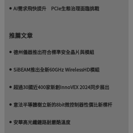
AI需求飛快提升 PCIe生態治理面臨挑戰
推薦文章
德州儀器推出符合標準安全晶片與模組
SiBEAM推出全新60GHz WirelessHD模組
超過30國近400家新創InnoVEX 2024同步展出
意法半導體樹立新的8bit微控制器性價比新標杆
安華高光纖鏈路耐嚴酷溫度