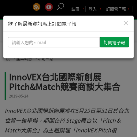
註冊
登入
訂閱電子報
×
欲了解最新資訊馬上訂閱電子報
Toggle
naviga
請
輸
入
> 產業動態
> 活動訊息
您
的
InnoVEX台北國際新創展
E-
Pitch&Match競賽商談大集合
mail
2019-05-24
InnoVEX台北國際新創展將在5月29日至31日於台北
世貿一館舉辦，期間在Pi Stage舞台以「Pitch &
Match大集合」為主題辦理「InnoVEX Pitch複