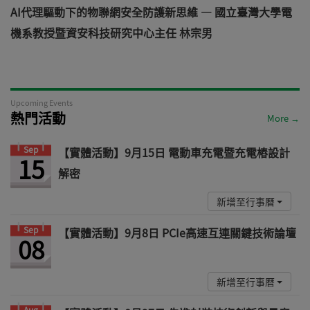
AI代理驅動下的物聯網安全防護新思維 — 國立臺灣大學電
機系教授暨資安科技研究中心主任 林宗男
道
Upcoming Events
熱門活動
More →
Sep
【實體活動】9月15日 電動車充電暨充電樁設計
15
解密
新增至行事曆
Sep
【實體活動】9月8日 PCIe高速互連關鍵技術論壇
08
新增至行事曆
Aug