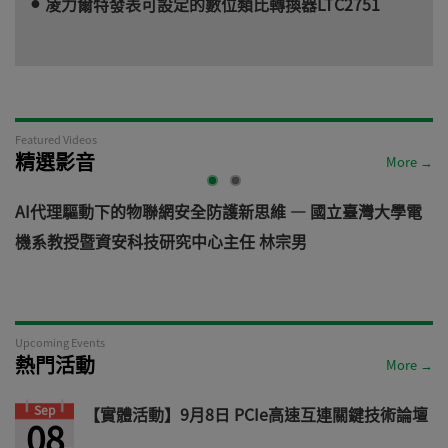
凌力爾特發表可設定的數位類比轉換器LTC2751
Featured Videos
精選影音
More →
AI代理驅動下的物聯網安全防護新思維 — 國立臺灣大學電
機系教授暨資安科技研究中心主任 林宗男
道
Upcoming Events
熱門活動
More →
Sep
【實體活動】9月8日 PCIe高速互連關鍵技術論壇
08