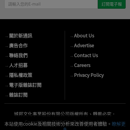
請
輸
入
您
的
→
關於新通訊
→
About Us
E-
mail
→
廣告合作
→
Advertise
→
聯絡我們
→
Contact Us
→
人才招募
→
Careers
→
隱私權政策
→
Privacy Policy
→
電子版雜誌訂閱
→
雜誌訂閱
城邦文化事業股份有限公司版權所有、轉載必究．
Copyright © 2026 Cite Publishing Ltd.
本站使用cookie及相關技術分析來改善使用者體驗。
瞭解更
多