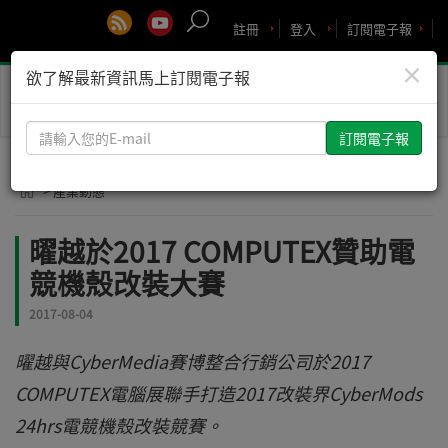
註冊
登入
訂閱電子報
×
欲了解最新資訊馬上訂閱電子報
Toggle
naviga
請
輸
入
> 產業動態
您
的
曜越於2017 COMPUTEX贊助電
E-
競機殼改裝大賽
mail
2017-08-04
曜越與CyberMedia賽博整合行銷公司於2017
COMPUTEX電腦展聯手打造2017改裝界CyberMods
24hrs電競機殼改裝競賽。