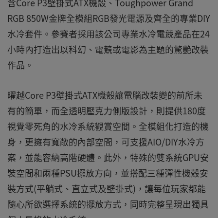
含Core P3壁掛式ATX機殼、Toughpower Grand
RGB 850W金牌全模組RGB發光電源及齊全的專業DIY
水冷套件。參賽者採用該公司專業水冷電競產品在24
小時內打造出以科幻、電競或電影為主題的驚艷改裝
作品。
曜越Core P3壁掛式ATX機殼讓電腦改裝變的前所未
有的簡單，而全透明壓克力側版設計，則提供180度
視覺零死角的水冷系統觀賞空間。全模組化打造的機
身，更擁有寬敞的內部空間，可支援AIO/DIY水冷方
案，並能容納高階硬體。此外，特殊的雙系統GPU安
裝空間和兩種PSU擺放方向，並搭配三種彈性機殼安
裝方式(平躺式、直立式及壁掛式)，讓每位玩家都能
隨心所欲選擇系統的擺放方式，同時完整呈現出獨具