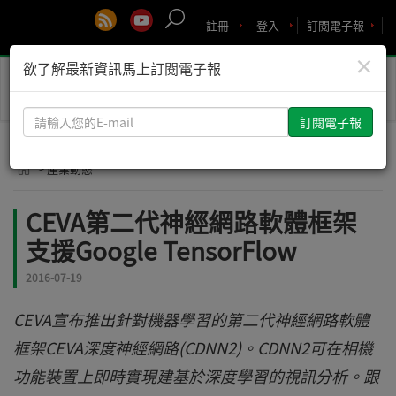
註冊
登入
訂閱電子報
×
欲了解最新資訊馬上訂閱電子報
Toggle
naviga
請
輸
入
> 產業動態
您
的
CEVA第二代神經網路軟體框架
E-
支援Google TensorFlow
mail
2016-07-19
CEVA宣布推出針對機器學習的第二代神經網路軟體
框架CEVA深度神經網路(CDNN2)。CDNN2可在相機
功能裝置上即時實現建基於深度學習的視訊分析。跟