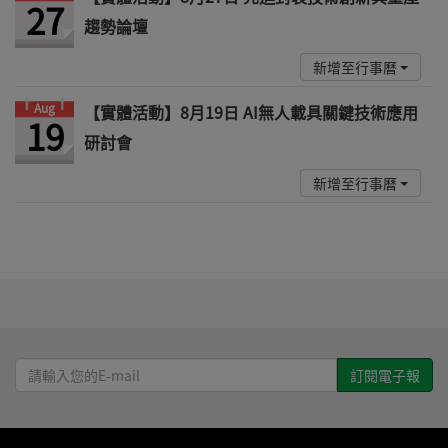
27
趨勢論壇
新增至行事曆
Aug
【實體活動】8月19日 AI無人載具關鍵技術應用
19
研討會
新增至行事曆
請
輸
入
您