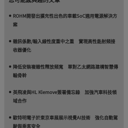
ROHM開發出擴充性出色的車載SoC適用電源解決方
案
雜訊係數/輸入線性度重中之重 實現高性能射頻接
收器優化
降低安裝複雜性釋放頻寬 單對乙太網路建構智慧傳
輸骨幹
英飛凌與HL Klemove簽署備忘錄 加強汽車科技領
域合作
歐特明電子於東京車展展示視覺AI技術 強化自動駕
駛與乘客安全