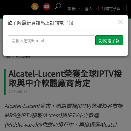
註冊
登入
訂閱電子報
×
欲了解最新資訊馬上訂閱電子報
Toggle
naviga
請
輸
入
> 產業動態
您
的
Alcatel-Lucent榮獲全球IPTV接
E-
取與中介軟體廠商肯定
mail
2009-05-11
Alcatel-Lucent宣布，網路電視(IPTV)領域知名市調
MRG在IPTV接取(Access)與IPTV中介軟體
(Middleware)的供應商排行中，再度遴選Alcatel-