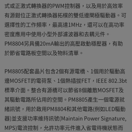
式或正激式轉換器的PWM控制器，以及用於高效率
有源鉗位正激式轉換器拓樸的雙低邊閘極驅動器。可
選擇性的工作頻率，最高達1MHz，還可以在高功率
密度應用中使用小型外部濾波器和去耦元件。
PM8804另具備20mA輸出的高壓啟動穩壓器，有助
於節省電路板空間以及物料清單。
PM8805配套晶片包含2個有源電橋、1個用於驅動高
邊MOSFET的電荷泵、1個熱插拔FET，IEEE 802.3bt
標準介面。整合有源橋可以節省8個離散MOSFET及
其驅動電路所佔用的空間。PM8805產生一個電源就
緒訊號，用於啟用PM8804和其他電路(例如LED驅動
器)並支援功率維持訊號(Maintain Power Signature,
MPS)電流控制，允許功率元件進入省電待機狀態而