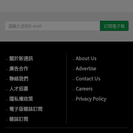
請
輸
入
您
的
→
關於新通訊
→
About Us
E-
mail
→
廣告合作
→
Advertise
→
聯絡我們
→
Contact Us
→
人才招募
→
Careers
→
隱私權政策
→
Privacy Policy
→
電子版雜誌訂閱
→
雜誌訂閱