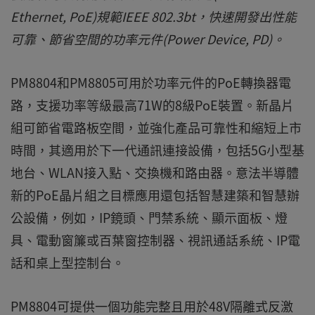
Ethernet, PoE)規範IEEE 802.3bt，快速開發出性能
可靠、節省空間的功率元件(Power Device, PD)。
PM8804和PM8805可用於功率元件的PoE轉換器電
路，支援功率等級最高71W的8級PoE裝置。新晶片
組可節省電路板空間，並強化產品可靠性和縮短上市
時間，其適用於下一代通訊連接設備，包括5G小型基
地台、WLAN接入點、交換機和路由器。意法半導體
新的PoE晶片組之目標應用還包括智慧建築和智慧辦
公設備，例如，IP鏡頭、門禁系統、顯示面板、燈
具、電動窗簾或百葉窗控制器、視訊通話系統、IP電
話和桌上型控制台。
PM8804可提供一個功能完整且用於48V隔離式反激