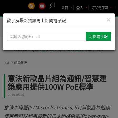
註冊
登入
訂閱電子報
×
欲了解最新資訊馬上訂閱電子報
Toggle
naviga
請
輸
入
🚨2029 PQC危機倒數！你準備好面對衝擊了嗎？
您
的
> 產業動態
E-
mail
意法新款晶片組為通訊/智慧建
築應用提供100W PoE標準
2019-05-07
意法半導體(STMicroelectronics, ST)新款晶片組讓
使用者可以利用最新的乙太網路供電(Power-over-